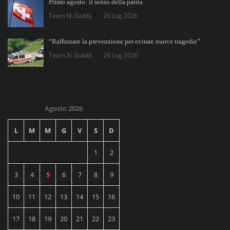
Primo agosto: il senso della patria
Team N. Gobbi
26 Lug 2026
“Rafforzare la prevenzione per evitare nuove tragedie”
Team N. Gobbi
26 Lug 2026
Agosto 2026
L
M
M
G
V
S
D
1
2
3
4
5
6
7
8
9
10
11
12
13
14
15
16
17
18
19
20
21
22
23