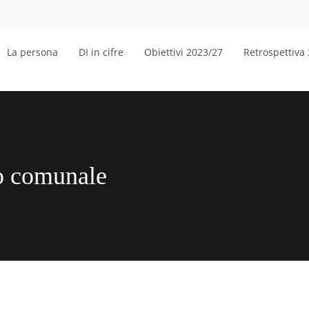
La persona
DI in cifre
Obiettivi 2023/27
Retrospettiva
io comunale