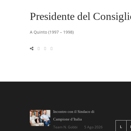
Presidente del Consigl
A Quinto (1997 – 1998)
Incontro con il Sindaco di
Campione d’Italia
L
Team N. Gobbi
5 Ago 2026