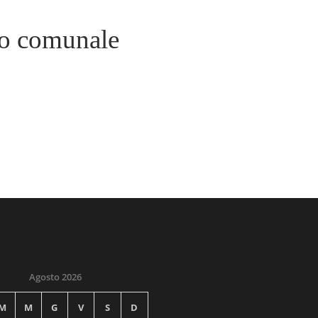
io comunale
Agosto 2026
M
M
G
V
S
D