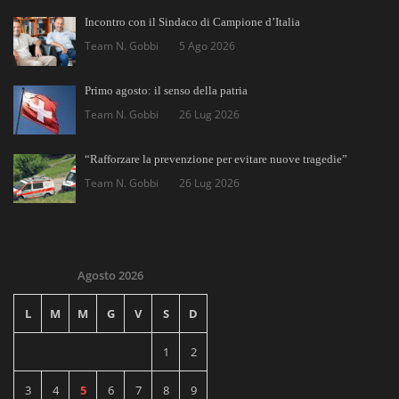
Incontro con il Sindaco di Campione d’Italia
Team N. Gobbi
5 Ago 2026
Primo agosto: il senso della patria
Team N. Gobbi
26 Lug 2026
“Rafforzare la prevenzione per evitare nuove tragedie”
Team N. Gobbi
26 Lug 2026
Agosto 2026
L
M
M
G
V
S
D
1
2
3
4
5
6
7
8
9