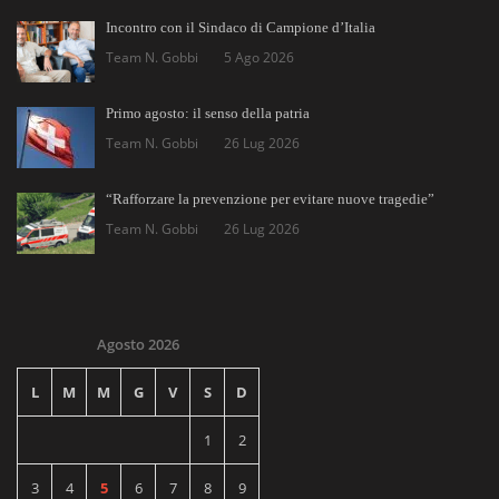
Incontro con il Sindaco di Campione d’Italia
Team N. Gobbi
5 Ago 2026
Primo agosto: il senso della patria
Team N. Gobbi
26 Lug 2026
“Rafforzare la prevenzione per evitare nuove tragedie”
Team N. Gobbi
26 Lug 2026
Agosto 2026
L
M
M
G
V
S
D
1
2
3
4
5
6
7
8
9