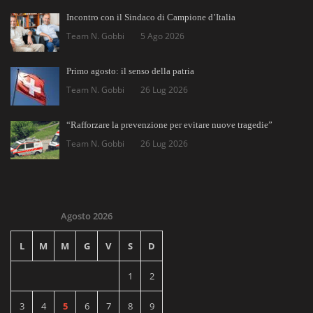
Incontro con il Sindaco di Campione d’Italia
Team N. Gobbi
5 Ago 2026
Primo agosto: il senso della patria
Team N. Gobbi
26 Lug 2026
“Rafforzare la prevenzione per evitare nuove tragedie”
Team N. Gobbi
26 Lug 2026
Agosto 2026
L
M
M
G
V
S
D
1
2
3
4
5
6
7
8
9