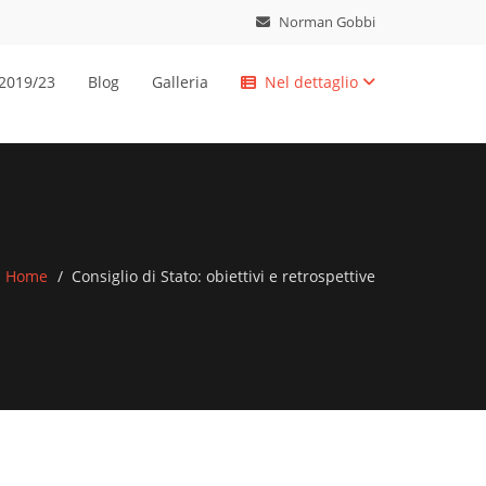
Norman Gobbi
 2019/23
Blog
Galleria
Nel dettaglio
Home
Consiglio di Stato: obiettivi e retrospettive