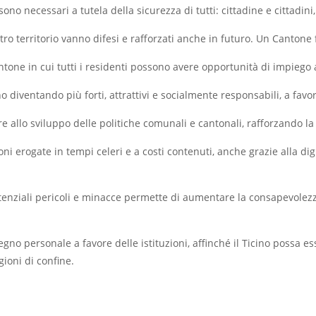
a sono necessari a tutela della sicurezza di tutti: cittadine e cittadin
nostro territorio vanno difesi e rafforzati anche in futuro. Un Cantone 
ntone in cui tutti i residenti possono avere opportunità di impieg
o diventando più forti, attrattivi e socialmente responsabili, a favor
pare allo sviluppo delle politiche comunali e cantonali, rafforzando la
azioni erogate in tempi celeri e a costi contenuti, anche grazie alla d
potenziali pericoli e minacce permette di aumentare la consapevolez
egno personale a favore delle istituzioni, affinché il Ticino possa e
gioni di confine.