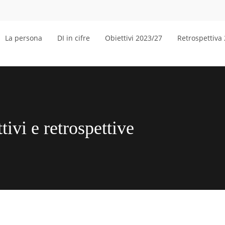
La persona
DI in cifre
Obiettivi 2023/27
Retrospettiva
tivi e retrospettive