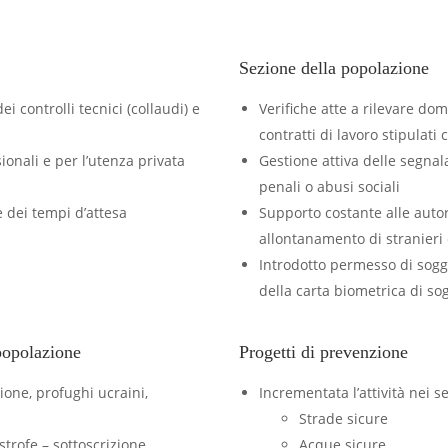
Sezione della popolazione
i controlli tecnici (collaudi) e
Verifiche atte a rilevare d
contratti di lavoro stipulati c
ionali e per l’utenza privata
Gestione attiva delle segnal
penali o abusi sociali
e dei tempi d’attesa
Supporto costante alle autor
allontanamento di stranieri 
Introdotto permesso di sogg
della carta biometrica di so
 popolazione
Progetti di prevenzione
ione, profughi ucraini,
Incrementata l’attività nei se
Strade sicure
strofe – sottoscrizione
Acque sicure