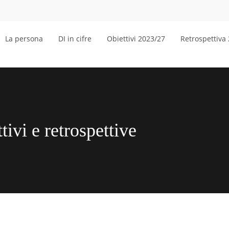
La persona
DI in cifre
Obiettivi 2023/27
Retrospettiva
tivi e retrospettive