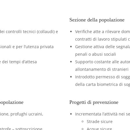
Sezione della popolazione
i controlli tecnici (collaudi) e
Verifiche atte a rilevare d
contratti di lavoro stipulati c
ionali e per l’utenza privata
Gestione attiva delle segnal
penali o abusi sociali
e dei tempi d’attesa
Supporto costante alle autor
allontanamento di stranieri 
Introdotto permesso di sogg
della carta biometrica di so
 popolazione
Progetti di prevenzione
ione, profughi ucraini,
Incrementata l’attività nei se
Strade sicure
strofe – sottoscrizione
Acque sicure