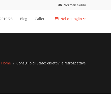
Norman Gobbi
 2019/23
Blog
Galleria
Nel dettaglio
Home
Consiglio di Stato: obiettivi e retrospettive