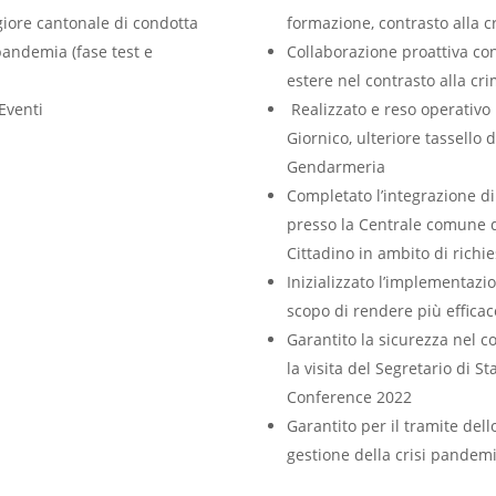
iore cantonale di condotta
formazione, contrasto alla c
pandemia (fase test e
Collaborazione proattiva con l
estere nel contrasto alla cr
Eventi
Realizzato e reso operativo i
Giornico, ulteriore tassello 
Gendarmeria
Completato l’integrazione di 
presso la Centrale comune d
Cittadino in ambito di richi
Inizializzato l’implementazi
scopo di rendere più efficac
Garantito la sicurezza nel c
la visita del Segretario di
Conference 2022
Garantito per il tramite del
gestione della crisi pandemi