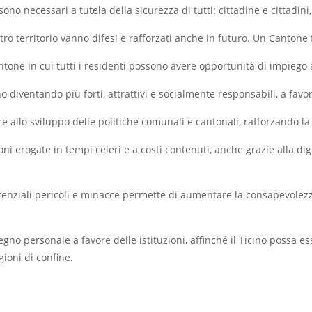
a sono necessari a tutela della sicurezza di tutti: cittadine e cittadin
nostro territorio vanno difesi e rafforzati anche in futuro. Un Cantone 
ntone in cui tutti i residenti possono avere opportunità di impieg
o diventando più forti, attrattivi e socialmente responsabili, a favor
pare allo sviluppo delle politiche comunali e cantonali, rafforzando la
azioni erogate in tempi celeri e a costi contenuti, anche grazie alla d
potenziali pericoli e minacce permette di aumentare la consapevolez
egno personale a favore delle istituzioni, affinché il Ticino possa e
gioni di confine.