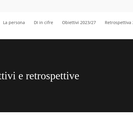
La persona
DI in cifre
Obiettivi 2023/27
Retrospettiva
tivi e retrospettive