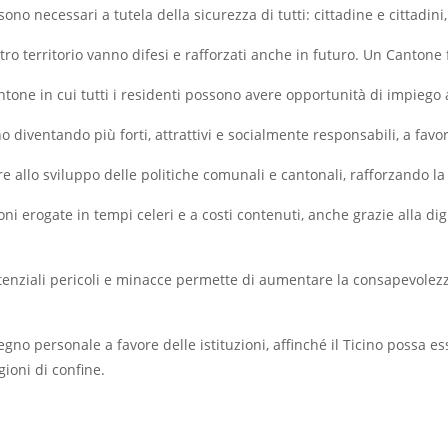
a sono necessari a tutela della sicurezza di tutti: cittadine e cittadin
nostro territorio vanno difesi e rafforzati anche in futuro. Un Cantone 
ntone in cui tutti i residenti possono avere opportunità di impieg
o diventando più forti, attrattivi e socialmente responsabili, a favor
pare allo sviluppo delle politiche comunali e cantonali, rafforzando la
azioni erogate in tempi celeri e a costi contenuti, anche grazie alla d
potenziali pericoli e minacce permette di aumentare la consapevolez
egno personale a favore delle istituzioni, affinché il Ticino possa e
gioni di confine.