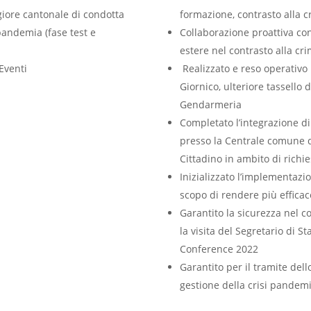
iore cantonale di condotta
formazione, contrasto alla c
pandemia (fase test e
Collaborazione proattiva con l
estere nel contrasto alla cr
Eventi
Realizzato e reso operativo i
Giornico, ulteriore tassello 
Gendarmeria
Completato l’integrazione di 
presso la Centrale comune d
Cittadino in ambito di richi
Inizializzato l’implementazi
scopo di rendere più efficac
Garantito la sicurezza nel c
la visita del Segretario di
Conference 2022
Garantito per il tramite del
gestione della crisi pandemi