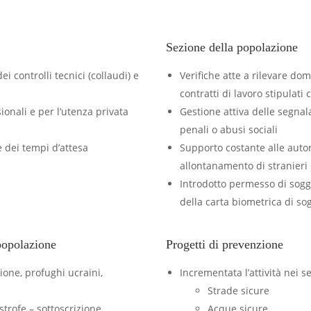
Sezione della popolazione
i controlli tecnici (collaudi) e
Verifiche atte a rilevare d
contratti di lavoro stipulati c
ionali e per l’utenza privata
Gestione attiva delle segnal
penali o abusi sociali
e dei tempi d’attesa
Supporto costante alle autor
allontanamento di stranieri 
Introdotto permesso di sogg
della carta biometrica di so
 popolazione
Progetti di prevenzione
ione, profughi ucraini,
Incrementata l’attività nei se
Strade sicure
strofe – sottoscrizione
Acque sicure