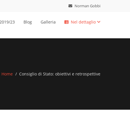
Norman Gobbi
 2019/23
Blog
Galleria
Nel dettaglio
Home
Consiglio di Stato: obiettivi e retrospettive