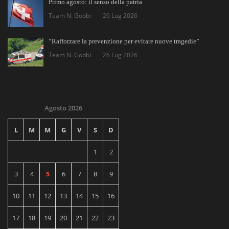
Primo agosto: il senso della patria
Team N. Gobbi
26 Lug 2026
“Rafforzare la prevenzione per evitare nuove tragedie”
Team N. Gobbi
26 Lug 2026
Agosto 2026
L
M
M
G
V
S
D
1
2
3
4
5
6
7
8
9
10
11
12
13
14
15
16
17
18
19
20
21
22
23