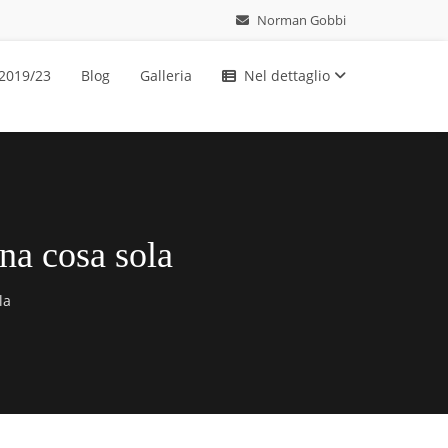
Norman Gobbi
 2019/23
Blog
Galleria
Nel dettaglio
na cosa sola
la