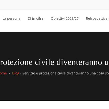
La persona
DI in cifre
Obiettivi 2023/27
Retrospettiva
protezione civile diventeranno u
ome
Blog
/
Servizio e protezione civile diventeranno una cosa so