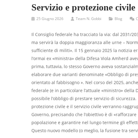
Servizio e protezione civil
25 Giugno 2026
Team N. Gobbi
Blog
C
Il Consiglio federale ha tracciato la via: dal 2031/2
ma servirà la doppia maggioranza alle urne – Nor
sufficiente di militi». Il 15 gennaio 2025 la notizia 
l’ormai ex «ministra» della Difesa Viola Amherd ave
prima, tuttavia, lo stesso Governo aveva sostanzialm
elaborare due varianti denominate «Obbligo di prest
orientato al fabbisogno ». Nel corso del 2025, anche
federale (e in particolare l’attuale «ministro» della
possibile l’obbligo di prestare servizio di sicurezza. 
protezione civile e il servizio civile verranno raggru
Governo, precisando che l’obiettivo è di «rafforzare 
popolazione e garantire nel lungo termine gli effetti
Questo nuovo modello (o meglio, la fusione tra servizi