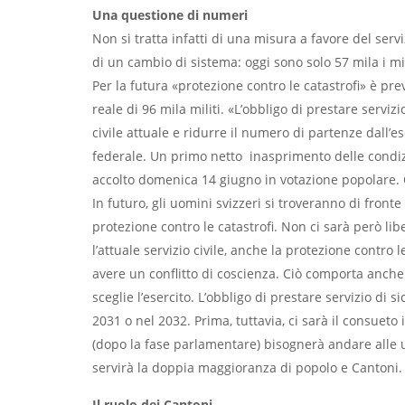
Una questione di numeri
Non si tratta infatti di una misura a favore del serviz
di un cambio di sistema: oggi sono solo 57 mila i mi
Per la futura «protezione contro le catastrofi» è pre
reale di 96 mila militi. «L’obbligo di prestare servizi
civile attuale e ridurre il numero di partenze dall’ese
federale. Un primo netto inasprimento delle condizion
accolto domenica 14 giugno in votazione popolare. O
In futuro, gli uomini svizzeri si troveranno di fronte
protezione contro le catastrofi. Non ci sarà però libe
l’attuale servizio civile, anche la protezione contro l
avere un conflitto di coscienza. Ciò comporta anche
sceglie l’esercito. L’obbligo di prestare servizio d
2031 o nel 2032. Prima, tuttavia, ci sarà il consueto
(dopo la fase parlamentare) bisognerà andare alle ur
servirà la doppia maggioranza di popolo e Cantoni.
Il ruolo dei Cantoni