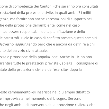
azione di competenza dei Cantoni (che saranno ora consultati
tazioni della protezione civile. In quali ambiti? I militi
rgenza, ma forniranno anche «prestazioni di supporto nei
onché della protezione dell’ambiente, come nel caso
oni ad essere responsabili della pianificazione e dello
 catastrofi. «Solo in caso di conflitto armato questi compiti
l Governo, aggiungendo però che è ancora da definire a chi
ito del servizio civile attuale.
curezza e protezione della popolazione. Anche in Ticino non
antire tutte le prestazioni previste», spiega il consigliere di
le della protezione civile e dell’esercito» dopo la
 questo cambiamento «si inserisce nel più ampio dibattito
ere improvvisata nel momento del bisogno. Servono
e negli ambiti di intervento della protezione civile». Gobbi