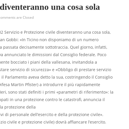
e diventeranno una cosa sola
omments are Closed
032 Servizio e Protezione civile diventeranno una cosa sola,
man Gobbi: «In Ticino non disponiamo di un numero
era passata decisamente sottotraccia. Quel giorno, infatti,
va annunciato le dimissioni dal Consiglio federale. Poco
ente bocciato i piani della vallesana, invitandola a
are servizio di sicurezza» e «Obbligo di prestare servizio
 il Parlamento aveva detto la sua, costringendo il Consiglio
 Difesa Martin Pfister) a introdurre il più rapidamente
Ieri, sono stati definiti i primi «parametri di riferimento»: la
ppati in una protezione contro le catastrofi, annuncia il
la protezione della
vi di personale dell’esercito e della protezione civile».
o civile e protezione civile) dovrà affiancare l’esercito.