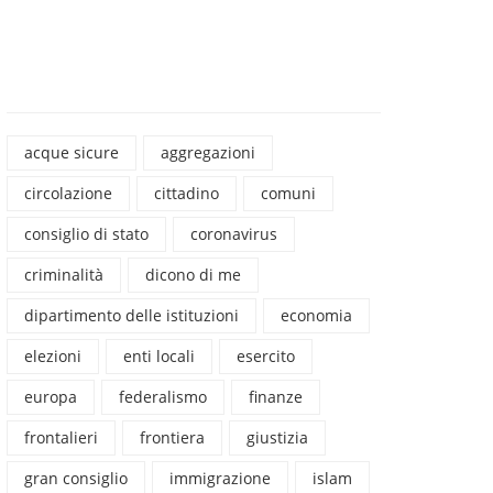
acque sicure
aggregazioni
circolazione
cittadino
comuni
consiglio di stato
coronavirus
criminalità
dicono di me
dipartimento delle istituzioni
economia
elezioni
enti locali
esercito
europa
federalismo
finanze
frontalieri
frontiera
giustizia
gran consiglio
immigrazione
islam