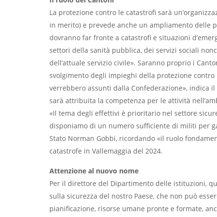
La protezione contro le catastrofi sarà un’organizz
in merito) e prevede anche un ampliamento delle pres
dovranno far fronte a catastrofi e situazioni d’eme
settori della sanità pubblica, dei servizi sociali n
dell’attuale servizio civile». Saranno proprio i Cant
svolgimento degli impieghi della protezione contro le
verrebbero assunti dalla Confederazione», indica i
sarà attribuita la competenza per le attività nell’amb
«Il tema degli effettivi è prioritario nel settore si
disponiamo di un numero sufficiente di militi per gar
Stato Norman Gobbi, ricordando «il ruolo fondamenta
catastrofe in Vallemaggia del 2024.
Attenzione al nuovo nome
Per il direttore del Dipartimento delle istituzioni,
sulla sicurezza del nostro Paese, che non può ess
pianificazione, risorse umane pronte e formate, anch