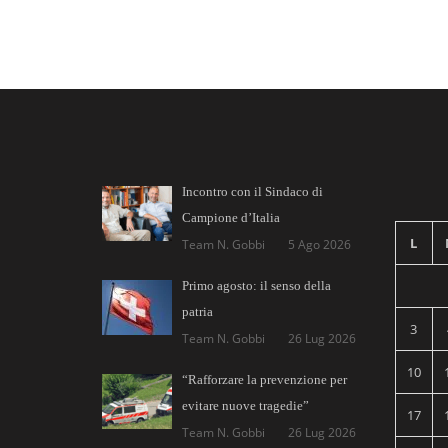
Incontro con il Sindaco di
Campione d’Italia
L
Team N. Gobbi
5 Ago 2026
Primo agosto: il senso della
patria
3
Team N. Gobbi
26 Lug 2026
10
“Rafforzare la prevenzione per
evitare nuove tragedie”
17
Team N. Gobbi
26 Lug 2026