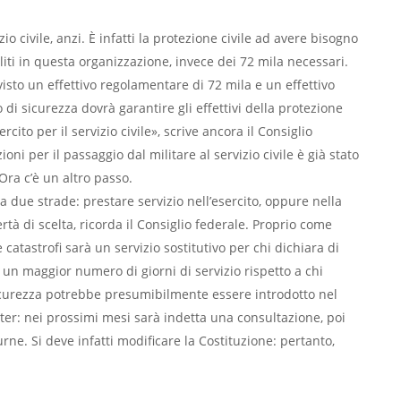
io civile, anzi. È infatti la protezione civile ad avere bisogno
liti in questa organizzazione, invece dei 72 mila necessari.
visto un effettivo regolamentare di 72 mila e un effettivo
o di sicurezza dovrà garantire gli effettivi della protezione
rcito per il servizio civile», scrive ancora il Consiglio
i per il passaggio dal militare al servizio civile è già stato
ra c’è un altro passo.
 a due strade: prestare servizio nell’esercito, oppure nella
rtà di scelta, ricorda il Consiglio federale. Proprio come
e catastrofi sarà un servizio sostitutivo per chi dichiara di
 un maggior numero di giorni di servizio rispetto a chi
i sicurezza potrebbe presumibilmente essere introdotto nel
 iter: nei prossimi mesi sarà indetta una consultazione, poi
ne. Si deve infatti modificare la Costituzione: pertanto,