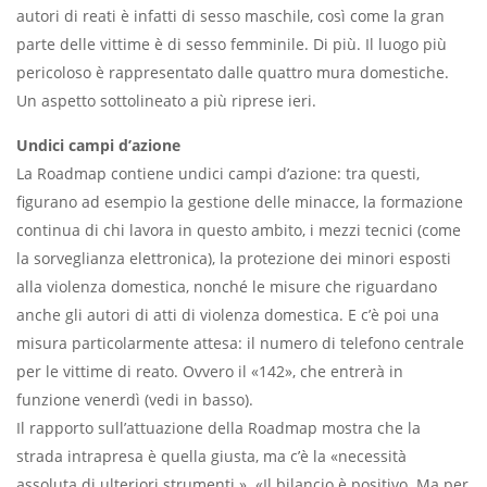
autori di reati è infatti di sesso maschile, così come la gran
parte delle vittime è di sesso femminile. Di più. Il luogo più
pericoloso è rappresentato dalle quattro mura domestiche.
Un aspetto sottolineato a più riprese ieri.
Undici campi d’azione
La Roadmap contiene undici campi d’azione: tra questi,
figurano
ad esempio la gestione delle minacce, la formazione
continua di chi lavora in questo ambito, i mezzi tecnici (come
la sorveglianza elettronica), la protezione dei minori esposti
alla violenza domestica, nonché le misure che riguardano
anche gli autori di atti di violenza domestica. E c’è poi una
misura particolarmente attesa: il numero di telefono centrale
per le vittime di reato. Ovvero il «142», che entrerà in
funzione venerdì (vedi in basso).
Il rapporto sull’attuazione della Roadmap mostra che la
strada intrapresa è quella giusta, ma c’è la «necessità
assoluta di ulteriori strumenti ». «Il bilancio è positivo. Ma per