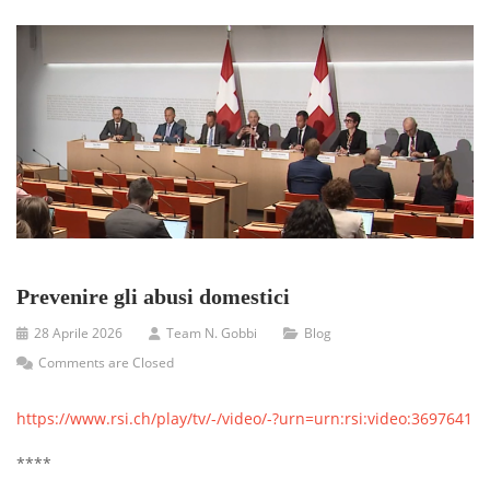
Prevenire gli abusi domestici
28 Aprile 2026
Team N. Gobbi
Blog
Comments are Closed
https://www.rsi.ch/play/tv/-/video/-?urn=urn:rsi:video:3697641
****