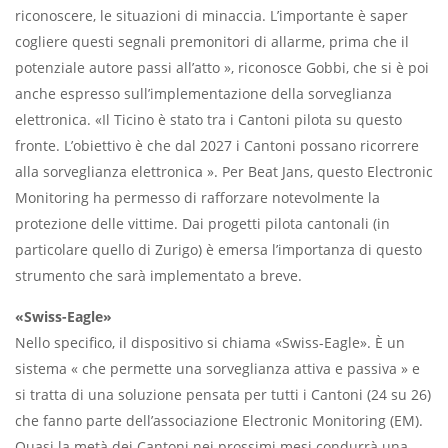
riconoscere, le situazioni di minaccia. L’importante è saper
cogliere questi segnali premonitori di allarme, prima che il
potenziale autore passi all’atto », riconosce Gobbi, che si è poi
anche espresso sull’implementazione della sorveglianza
elettronica. «Il Ticino è stato tra i Cantoni pilota su questo
fronte. L’obiettivo è che dal
2027 i Cantoni possano ricorrere
alla sorveglianza elettronica ». Per Beat Jans, questo
Electronic
Monitoring
ha permesso di rafforzare notevolmente la
protezione delle vittime. Dai progetti pilota cantonali (in
particolare quello di Zurigo) è emersa l’importanza di questo
strumento che sarà implementato a breve.
«Swiss-Eagle»
Nello specifico, il dispositivo si chiama «Swiss-Eagle». È un
sistema « che permette una sorveglianza attiva e passiva » e
si tratta di una soluzione pensata per tutti i Cantoni (24 su 26)
che fanno parte dell’associazione Electronic Monitoring (EM).
Quasi la metà dei Cantoni nei prossimi mesi condurrà una