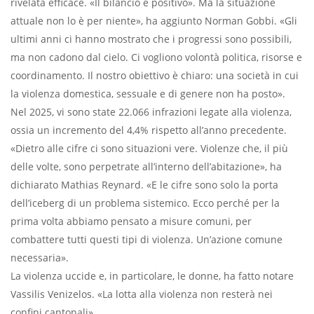
rivelata efficace. «Il bilancio è positivo». Ma la situazione
attuale non lo è per niente», ha aggiunto Norman Gobbi. «Gli
ultimi anni ci hanno mostrato che i progressi sono possibili,
ma non cadono dal cielo. Ci vogliono volontà politica, risorse e
coordinamento. Il nostro obiettivo è chiaro: una società in cui
la violenza domestica, sessuale e di genere non ha posto».
Nel 2025, vi sono state 22.066 infrazioni legate alla violenza,
ossia un incremento del 4,4% rispetto all’anno precedente.
«Dietro alle cifre ci sono situazioni vere. Violenze che, il più
delle volte, sono perpetrate all’interno dell’abitazione», ha
dichiarato Mathias Reynard. «E le cifre sono solo la porta
dell’iceberg di un problema sistemico. Ecco perché per la
prima volta abbiamo pensato a misure comuni, per
combattere tutti questi tipi di violenza. Un’azione comune
necessaria».
La violenza uccide e, in particolare, le donne, ha fatto notare
Vassilis Venizelos. «La lotta alla violenza non resterà nei
confini cantonali».