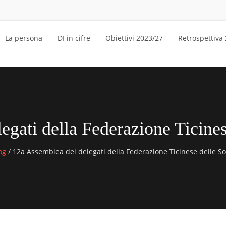
La persona
DI in cifre
Obiettivi 2023/27
Retrospettiva
gati della Federazione Ticines
og
/
12a Assemblea dei delegati della Federazione Ticinese delle Soc