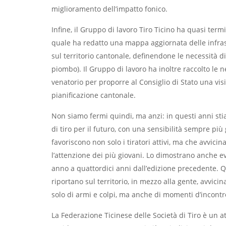
miglioramento dell’impatto fonico.
Infine, il Gruppo di lavoro Tiro Ticino ha quasi term
quale ha redatto una mappa aggiornata delle infrastru
sul territorio cantonale, definendone le necessità d
piombo). Il Gruppo di lavoro ha inoltre raccolto le nec
venatorio per proporre al Consiglio di Stato una vis
pianificazione cantonale.
Non siamo fermi quindi, ma anzi: in questi anni sti
di tiro per il futuro, con una sensibilità sempre pi
favoriscono non solo i tiratori attivi, ma che avvicin
l’attenzione dei più giovani. Lo dimostrano anche ev
anno a quattordici anni dall’edizione precedente. Qu
riportano sul territorio, in mezzo alla gente, avvici
solo di armi e colpi, ma anche di momenti d’incontro
La Federazione Ticinese delle Società di Tiro è un a