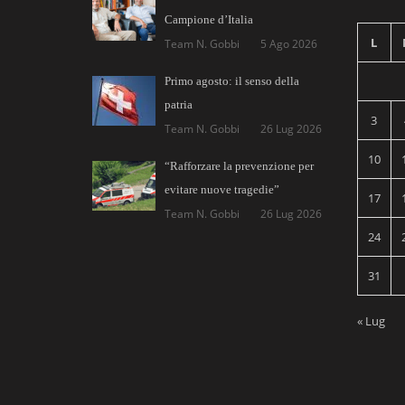
Campione d’Italia
L
Team N. Gobbi
5 Ago 2026
Primo agosto: il senso della
patria
3
Team N. Gobbi
26 Lug 2026
10
“Rafforzare la prevenzione per
evitare nuove tragedie”
17
Team N. Gobbi
26 Lug 2026
24
31
« Lug