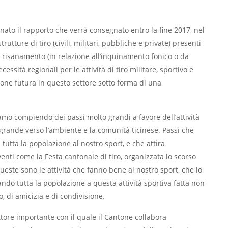
inato il rapporto che verrà consegnato entro la fine 2017, nel
tture di tiro (civili, militari, pubbliche e private) presenti
i risanamento (in relazione all’inquinamento fonico o da
essità regionali per le attività di tiro militare, sportivo e
ione futura in questo settore sotto forma di una
amo compiendo dei passi molto grandi a favore dell’attività
ù grande verso l’ambiente e la comunità ticinese. Passi che
a tutta la popolazione al nostro sport, e che attira
enti come la Festa cantonale di tiro, organizzata lo scorso
este sono le attività che fanno bene al nostro sport, che lo
nando tutta la popolazione a questa attività sportiva fatta non
, di amicizia e di condivisione.
ttore importante con il quale il Cantone collabora