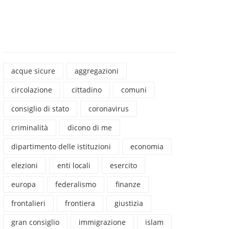
acque sicure
aggregazioni
circolazione
cittadino
comuni
consiglio di stato
coronavirus
criminalità
dicono di me
dipartimento delle istituzioni
economia
elezioni
enti locali
esercito
europa
federalismo
finanze
frontalieri
frontiera
giustizia
gran consiglio
immigrazione
islam