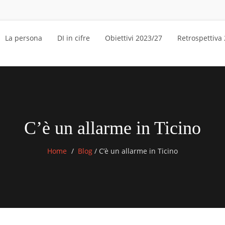
La persona
DI in cifre
Obiettivi 2023/27
Retrospettiva
C’è un allarme in Ticino
Home
Blog
/
C’è un allarme in Ticino