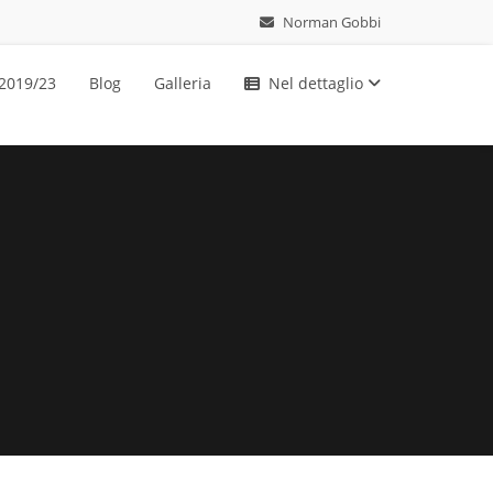
Norman Gobbi
 2019/23
Blog
Galleria
Nel dettaglio