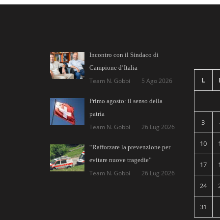
Incontro con il Sindaco di
Campione d’Italia
L
Team N. Gobbi
5 Ago 2026
Primo agosto: il senso della
patria
3
Team N. Gobbi
26 Lug 2026
10
“Rafforzare la prevenzione per
evitare nuove tragedie”
17
Team N. Gobbi
26 Lug 2026
24
31