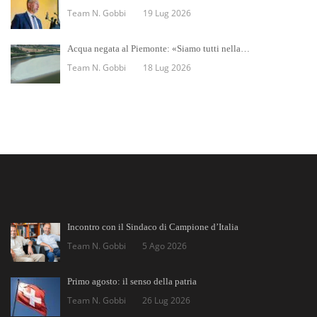
Team N. Gobbi
19 Lug 2026
Acqua negata al Piemonte: «Siamo tutti nella…
Team N. Gobbi
18 Lug 2026
Incontro con il Sindaco di Campione d’Italia
Team N. Gobbi
5 Ago 2026
Primo agosto: il senso della patria
Team N. Gobbi
26 Lug 2026