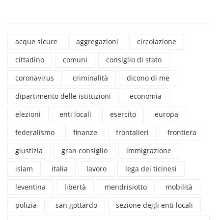
acque sicure
aggregazioni
circolazione
cittadino
comuni
consiglio di stato
coronavirus
criminalità
dicono di me
dipartimento delle istituzioni
economia
elezioni
enti locali
esercito
europa
federalismo
finanze
frontalieri
frontiera
giustizia
gran consiglio
immigrazione
islam
italia
lavoro
lega dei ticinesi
leventina
libertà
mendrisiotto
mobilità
polizia
san gottardo
sezione degli enti locali