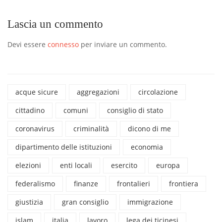
Lascia un commento
Devi essere
connesso
per inviare un commento.
acque sicure
aggregazioni
circolazione
cittadino
comuni
consiglio di stato
coronavirus
criminalità
dicono di me
dipartimento delle istituzioni
economia
elezioni
enti locali
esercito
europa
federalismo
finanze
frontalieri
frontiera
giustizia
gran consiglio
immigrazione
islam
italia
lavoro
lega dei ticinesi