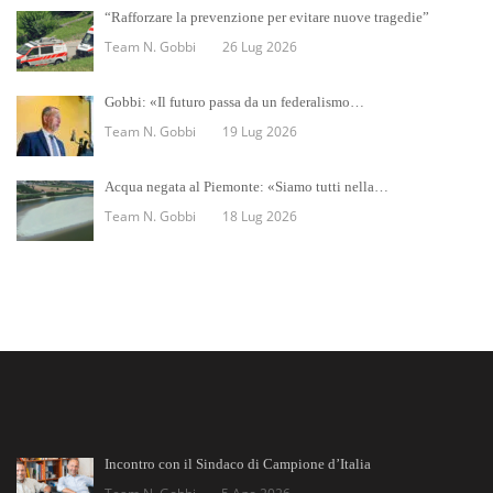
“Rafforzare la prevenzione per evitare nuove tragedie”
Team N. Gobbi
26 Lug 2026
Gobbi: «Il futuro passa da un federalismo…
Team N. Gobbi
19 Lug 2026
Acqua negata al Piemonte: «Siamo tutti nella…
Team N. Gobbi
18 Lug 2026
Incontro con il Sindaco di Campione d’Italia