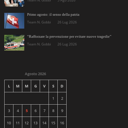
Team N. Gobbi
5 Ago 2026
Primo agosto: il senso della patria
Team N. Gobbi
26 Lug 2026
“Rafforzare la prevenzione per evitare nuove tragedie”
Team N. Gobbi
26 Lug 2026
Agosto 2026
L
M
M
G
V
S
D
1
2
3
4
5
6
7
8
9
10
11
12
13
14
15
16