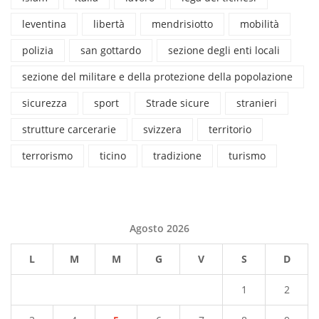
leventina
libertà
mendrisiotto
mobilità
polizia
san gottardo
sezione degli enti locali
sezione del militare e della protezione della popolazione
sicurezza
sport
Strade sicure
stranieri
strutture carcerarie
svizzera
territorio
terrorismo
ticino
tradizione
turismo
Agosto 2026
L
M
M
G
V
S
D
1
2