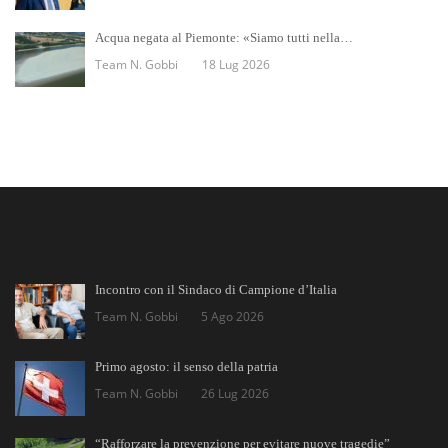
Acqua negata al Piemonte: «Siamo tutti nella…
Team N. Gobbi
18 Lug 2026
Incontro con il Sindaco di Campione d’Italia
Team N. Gobbi
5 Ago 2026
Primo agosto: il senso della patria
Team N. Gobbi
26 Lug 2026
“Rafforzare la prevenzione per evitare nuove tragedie”