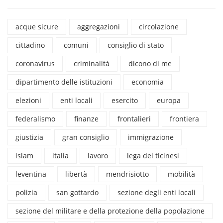
acque sicure
aggregazioni
circolazione
cittadino
comuni
consiglio di stato
coronavirus
criminalità
dicono di me
dipartimento delle istituzioni
economia
elezioni
enti locali
esercito
europa
federalismo
finanze
frontalieri
frontiera
giustizia
gran consiglio
immigrazione
islam
italia
lavoro
lega dei ticinesi
leventina
libertà
mendrisiotto
mobilità
polizia
san gottardo
sezione degli enti locali
sezione del militare e della protezione della popolazione