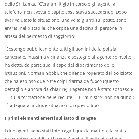
dello Sri Lanka. “C’era un litigio in corso e gli agenti, al
telefono, non avevano capito cosa stava succedendo. Dopo
aver valutato la situazione, una volta giunti sul posto, sono
entrati nello stabile, che ospita una decina di persone in
attesa del permesso di soggiorno”.
“Sostengo pubblicamente tutti gli uomini della polizia
cantonale, massima vicinanza e sostegno all’agente coinvolto”
ha detto, da parte sua, il capo del dipartimento delle
istituzioni, Norman Gobbi, che difende l’operato del poliziotto
che ha esploso due o tre colpi d’arma da fuoco (questo
dettaglio è ancora da chiarire). L’agente non è stato sospeso e
— sulla formazione delle reclute — il “ministro” non ha dubbi:
“È adeguata, include situazioni di questo tipo”.
I primi elementi emersi sul fatto di sangue
I due agenti sono stati interrogati questa mattina davanti al
procuratore pubblico Moreno Capella. Il poliziotto che ha