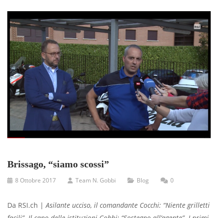
Brissago, “siamo scossi”
8 Ottobre 2017
Team N. Gobbi
Blog
0
Da RSI.ch |
Asilante ucciso, il comandante Cocchi: “Niente grilletti
facili”. Il capo delle istituzioni Gobbi: “Sostegno all’agente”. I primi