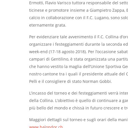
Ermotti, Flavio Varisco tuttora responsabile del sett
ticinese e promotore insieme a Giampietro Zappa, Br
calcio in collaborazione con il F.C. Lugano, sono solo
eternamente grata.
Per evidenziare tale avvenimento il F.C. Collina d’or
organizzare i festeggiamenti durante la seconda edi
week-end (17-18 agosto 2018). Per l’occasione sabat
campari di Gentilino, è stata organizzata una part
che hanno vestito la maglia dell’Unione Sportiva G
nostro cantone tra i quali il presidente attuale del C
Pelli e il consigliere di stato Norman Gobbi.
L’incasso del torneo e dei festeggiamenti verrà inte
della Collina. L’obiettivo è quello di continuare a gar
più bello del mondo e chissà in futuro crescere e t
Maggiori dettagli sul torneo e sugli orari della mani
www.balondor.ch
.