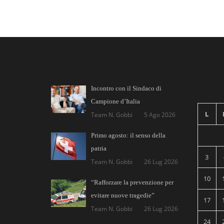
Incontro con il Sindaco di
Campione d’Italia
L
Team N. Gobbi
5 Ago 2026
Primo agosto: il senso della
patria
3
Team N. Gobbi
26 Lug 2026
10
“Rafforzare la prevenzione per
evitare nuove tragedie”
17
Team N. Gobbi
26 Lug 2026
24