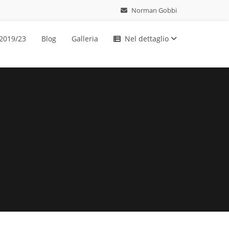
Norman Gobbi
 2019/23
Blog
Galleria
Nel dettaglio