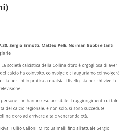
ni)
17.30, Sergio Ermotti, Matteo Pelli, Norman Gobbi e tanti
glorie
 La società calcistica della Collina d’oro è orgogliosa di aver
del calcio ha coinvolto, coinvolge e ci auguriamo coinvolgerà
ia per chi lo pratica a qualsiasi livello, sia per chi vive la
televisione.
lle persone che hanno reso possibile il raggiungimento di tale
à del calcio regionale, e non solo, si sono succedute
Collina d’oro ad arrivare a tale veneranda età.
iva, Tullio Calloni, Mirto Balmelli fino all’attuale Sergio