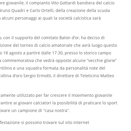
ore giovanile, il compianto Vito Gottardi bandiera del calcio
uno Quadri e Carlo Ortelli, della creazione della scuola
 alcuni personaggi ai quali la società calcistica sarà
o, con il supporto del comitato Balon d’or, ha deciso di
zione del torneo di calcio amatoriale che avrà luogo questo
o 18 agosto a partire dalle 17.30, presso lo storico campo
ita commemorativa che vedrà opposte alcune “vecchie glorie”
entilino e una squadra formata da personalità note del
ollina d’oro Sergio Ermotti, il direttore di Teleticino Matteo
ramente utilizzato per far crescere il movimento giovanile
antire ai giovani calciatori la possibilità di praticare lo sport
rovare un campione di “casa nostra”.
festazione si possono trovare sul sito internet