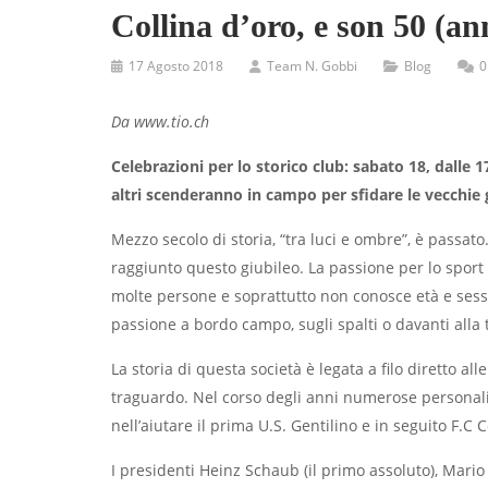
Collina d’oro, e son 50 (an
17 Agosto 2018
Team N. Gobbi
Blog
0
Da www.tio.ch
Celebrazioni per lo storico club: sabato 18, dalle 
altri scenderanno in campo per sfidare le vecchie 
Mezzo secolo di storia, “tra luci e ombre”, è passato.
raggiunto questo giubileo. La passione per lo sport 
molte persone e soprattutto non conosce età e sesso s
passione a bordo campo, sugli spalti o davanti alla 
La storia di questa società è legata a filo diretto a
traguardo. Nel corso degli anni numerose personalit
nell’aiutare il prima U.S. Gentilino e in seguito F.C 
I presidenti Heinz Schaub (il primo assoluto), Mario R