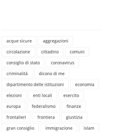
acque sicure
aggregazioni
circolazione
cittadino
comuni
consiglio di stato
coronavirus
criminalità
dicono di me
dipartimento delle istituzioni
economia
elezioni
enti locali
esercito
europa
federalismo
finanze
frontalieri
frontiera
giustizia
gran consiglio
immigrazione
islam