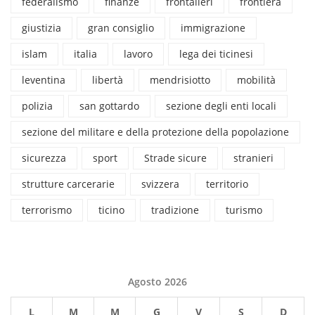
federalismo
finanze
frontalieri
frontiera
giustizia
gran consiglio
immigrazione
islam
italia
lavoro
lega dei ticinesi
leventina
libertà
mendrisiotto
mobilità
polizia
san gottardo
sezione degli enti locali
sezione del militare e della protezione della popolazione
sicurezza
sport
Strade sicure
stranieri
strutture carcerarie
svizzera
territorio
terrorismo
ticino
tradizione
turismo
Agosto 2026
L
M
M
G
V
S
D