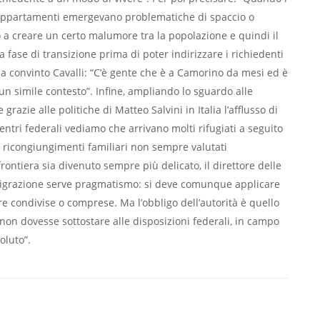
i appartamenti emergevano problematiche di spaccio o
o a creare un certo malumore tra la popolazione e quindi il
ase di transizione prima di poter indirizzare i richiedenti
a convinto Cavalli: “C’è gente che è a Camorino da mesi ed è
 un simile contesto”. Infine, ampliando lo sguardo alle
azie alle politiche di Matteo Salvini in Italia l’afflusso di
entri federali vediamo che arrivano molti rifugiati a seguito
 ricongiungimenti familiari non sempre valutati
ontiera sia divenuto sempre più delicato, il direttore delle
 migrazione serve pragmatismo: si deve comunque applicare
e condivise o comprese. Ma l’obbligo dell’autorità è quello
o non dovesse sottostare alle disposizioni federali, in campo
oluto”.