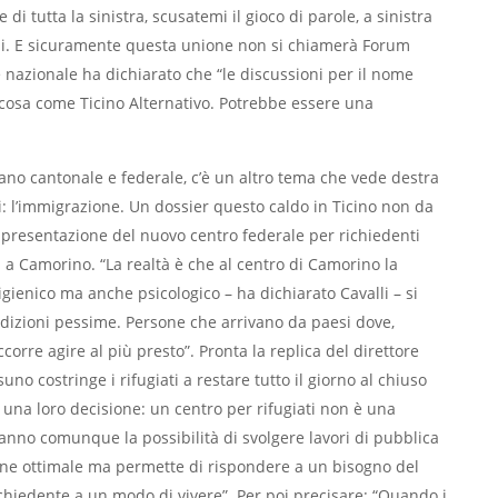
i tutta la sinistra, scusatemi il gioco di parole, a sinistra
rdi. E sicuramente questa unione non si chiamerà Forum
re nazionale ha dichiarato che “le discussioni per il nome
osa come Ticino Alternativo. Potrebbe essere una
piano cantonale e federale, c’è un altro tema che vede destra
i: l’immigrazione. Un dossier questo caldo in Ticino non da
i presentazione del nuovo centro federale per richiedenti
i a Camorino. “La realtà è che al centro di Camorino la
gienico ma anche psicologico – ha dichiarato Cavalli – si
ndizioni pessime. Persone che arrivano da paesi dove,
ccorre agire al più presto”. Pronta la replica del direttore
suno costringe i rifugiati a restare tutto il giorno al chiuso
r una loro decisione: un centro per rifugiati non è una
 hanno comunque la possibilità di svolgere lavori di pubblica
ione ottimale ma permette di rispondere a un bisogno del
ichiedente a un modo di vivere”. Per poi precisare: “Quando i