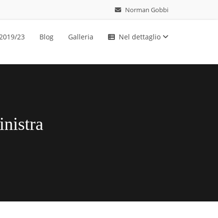
Norman Gobbi
 2019/23
Blog
Galleria
Nel dettaglio
inistra