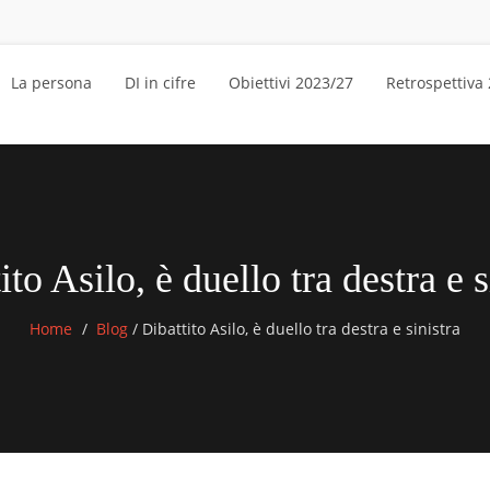
La persona
DI in cifre
Obiettivi 2023/27
Retrospettiva
ito Asilo, è duello tra destra e s
Home
Blog
/
Dibattito Asilo, è duello tra destra e sinistra