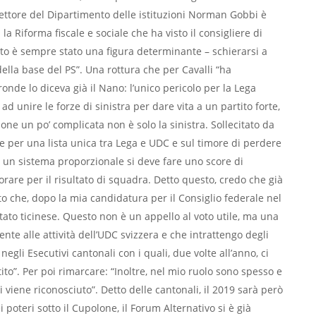
ettore del Dipartimento delle istituzioni Norman Gobbi è
a Riforma fiscale e sociale che ha visto il consigliere di
ito è sempre stato una figura determinante – schierarsi a
della base del PS”. Una rottura che per Cavalli “ha
ronde lo diceva già il Nano: l’unico pericolo per la Lega
ad unire le forze di sinistra per dare vita a un partito forte,
one un po’ complicata non è solo la sinistra. Sollecitato da
ive per una lista unica tra Lega e UDC e sul timore di perdere
n un sistema proporzionale si deve fare uno score di
are per il risultato di squadra. Detto questo, credo che già
sto che, dopo la mia candidatura per il Consiglio federale nel
Stato ticinese. Questo non è un appello al voto utile, ma una
nte alle attività dell’UDC svizzera e che intrattengo degli
negli Esecutivi cantonali con i quali, due volte all’anno, ci
ito”. Per poi rimarcare: “Inoltre, nel mio ruolo sono spesso e
viene riconosciuto”. Detto delle cantonali, il 2019 sarà però
i poteri sotto il Cupolone, il Forum Alternativo si è già