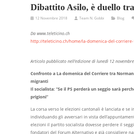
Dibattito Asilo, è duello tra
12 Novembre 2018
Team N. Gobbi
Blog
Da www.teleticino.ch
http://teleticino.ch/home/la-domenica-del-corriere-
Articolo pubblicato nell’edizione di lunedì 12 novembre
Confronto a La domenica del Corriere tra Norman Go
migranti
Il socialista: “Se il PS perderà un seggio sarà perché
prigioni”
La corsa verso le elezioni cantonali è lanciata e se i
individuando gli avversari in vista dell’appuntamento
elezioni il partito socialista dovesse perdere il seggio
fondatori del Forum Alternativo e già consigliere naz