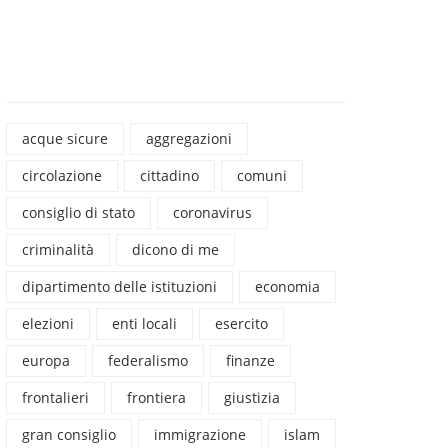
acque sicure
aggregazioni
circolazione
cittadino
comuni
consiglio di stato
coronavirus
criminalità
dicono di me
dipartimento delle istituzioni
economia
elezioni
enti locali
esercito
europa
federalismo
finanze
frontalieri
frontiera
giustizia
gran consiglio
immigrazione
islam