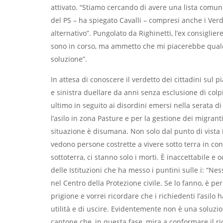
attivato. “Stiamo cercando di avere una lista comune d
del PS – ha spiegato Cavalli – compresi anche i Ve
alternativo”. Pungolato da Righinetti, l’ex consiglie
sono in corso, ma ammetto che mi piacerebbe qualc
soluzione”.
In attesa di conoscere il verdetto dei cittadini sul 
e sinistra duellare da anni senza esclusione di colp
ultimo in seguito ai disordini emersi nella serata d
l’asilo in zona Pasture e per la gestione dei migrant
situazione è disumana. Non solo dal punto di vista i
vedono persone costrette a vivere sotto terra in co
sottoterra, ci stanno solo i morti. È inaccettabile e o
delle Istituzioni che ha messo i puntini sulle i: “Nes
nel Centro della Protezione civile. Se lo fanno, è pe
prigione e vorrei ricordare che i richiedenti l’asilo
utilità e di uscire. Evidentemente non è una soluz
cantone che, in questa fase, mira a conformare il r