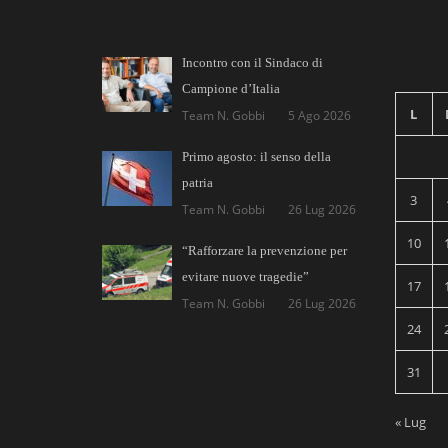
Incontro con il Sindaco di
Campione d’Italia
L
Team N. Gobbi
5 Ago 2026
Primo agosto: il senso della
patria
3
Team N. Gobbi
26 Lug 2026
10
“Rafforzare la prevenzione per
evitare nuove tragedie”
17
Team N. Gobbi
26 Lug 2026
24
31
« Lug