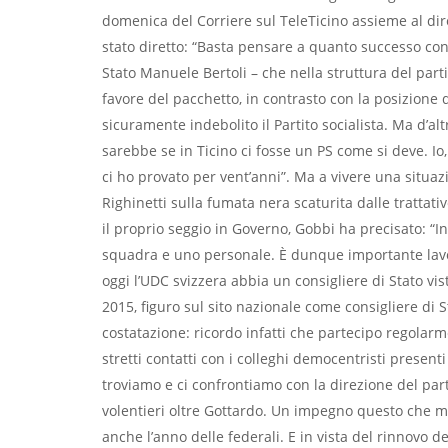
domenica del Corriere sul TeleTicino assieme al dir
stato diretto: “Basta pensare a quanto successo con l
Stato Manuele Bertoli – che nella struttura del part
favore del pacchetto, in contrasto con la posizione 
sicuramente indebolito il Partito socialista. Ma d’alt
sarebbe se in Ticino ci fosse un PS come si deve. Io, 
ci ho provato per vent’anni”. Ma a vivere una situazi
Righinetti sulla fumata nera scaturita dalle trattat
il proprio seggio in Governo, Gobbi ha precisato: “I
squadra e uno personale. È dunque importante lavor
oggi l’UDC svizzera abbia un consigliere di Stato vi
2015, figuro sul sito nazionale come consigliere di 
costatazione: ricordo infatti che partecipo regolarme
stretti contatti con i colleghi democentristi presenti 
troviamo e ci confrontiamo con la direzione del part
volentieri oltre Gottardo. Un impegno questo che mi 
anche l’anno delle federali. E in vista del rinnovo de