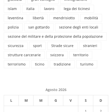
islam
italia
lavoro
lega dei ticinesi
leventina
libertà
mendrisiotto
mobilità
polizia
san gottardo
sezione degli enti locali
sezione del militare e della protezione della popolazione
sicurezza
sport
Strade sicure
stranieri
strutture carcerarie
svizzera
territorio
terrorismo
ticino
tradizione
turismo
Agosto 2026
L
M
M
G
V
S
D
1
2