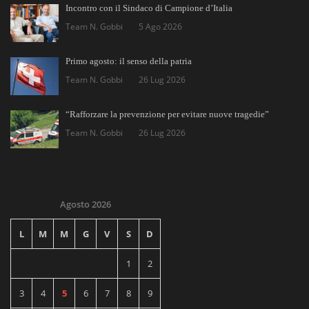
Incontro con il Sindaco di Campione d’Italia
Team N. Gobbi
5 Ago 2026
Primo agosto: il senso della patria
Team N. Gobbi
26 Lug 2026
“Rafforzare la prevenzione per evitare nuove tragedie”
Team N. Gobbi
26 Lug 2026
Agosto 2026
L
M
M
G
V
S
D
1
2
3
4
5
6
7
8
9