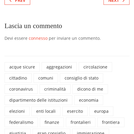
PREV
NEXT
Lascia un commento
Devi essere
connesso
per inviare un commento.
acque sicure
aggregazioni
circolazione
cittadino
comuni
consiglio di stato
coronavirus
criminalità
dicono di me
dipartimento delle istituzioni
economia
elezioni
enti locali
esercito
europa
federalismo
finanze
frontalieri
frontiera
giustizia
gran consiglio
immigrazione