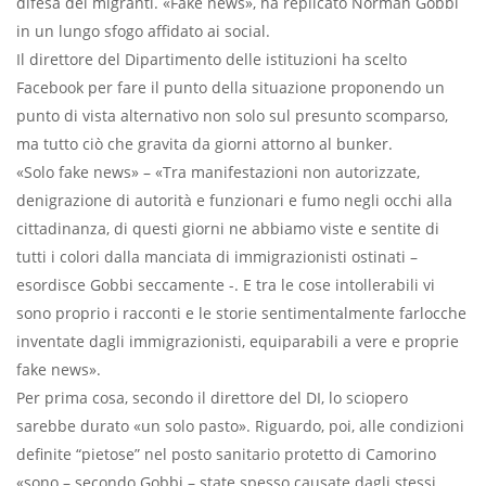
difesa dei migranti. «Fake news», ha replicato Norman Gobbi
in un lungo sfogo affidato ai social.
Il direttore del Dipartimento delle istituzioni ha scelto
Facebook per fare il punto della situazione proponendo un
punto di vista alternativo non solo sul presunto scomparso,
ma tutto ciò che gravita da giorni attorno al bunker.
«Solo fake news» – «Tra manifestazioni non autorizzate,
denigrazione di autorità e funzionari e fumo negli occhi alla
cittadinanza, di questi giorni ne abbiamo viste e sentite di
tutti i colori dalla manciata di immigrazionisti ostinati –
esordisce Gobbi seccamente -. E tra le cose intollerabili vi
sono proprio i racconti e le storie sentimentalmente farlocche
inventate dagli immigrazionisti, equiparabili a vere e proprie
fake news».
Per prima cosa, secondo il direttore del DI, lo sciopero
sarebbe durato «un solo pasto». Riguardo, poi, alle condizioni
definite “pietose” nel posto sanitario protetto di Camorino
«sono – secondo Gobbi – state spesso causate dagli stessi