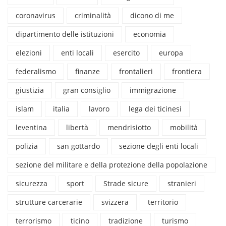
coronavirus
criminalità
dicono di me
dipartimento delle istituzioni
economia
elezioni
enti locali
esercito
europa
federalismo
finanze
frontalieri
frontiera
giustizia
gran consiglio
immigrazione
islam
italia
lavoro
lega dei ticinesi
leventina
libertà
mendrisiotto
mobilità
polizia
san gottardo
sezione degli enti locali
sezione del militare e della protezione della popolazione
sicurezza
sport
Strade sicure
stranieri
strutture carcerarie
svizzera
territorio
terrorismo
ticino
tradizione
turismo