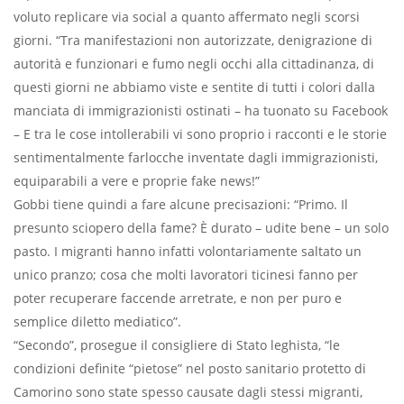
voluto replicare via social a quanto affermato negli scorsi
giorni. “Tra manifestazioni non autorizzate, denigrazione di
autorità e funzionari e fumo negli occhi alla cittadinanza, di
questi giorni ne abbiamo viste e sentite di tutti i colori dalla
manciata di immigrazionisti ostinati – ha tuonato su Facebook
– E tra le cose intollerabili vi sono proprio i racconti e le storie
sentimentalmente farlocche inventate dagli immigrazionisti,
equiparabili a vere e proprie fake news!”
Gobbi tiene quindi a fare alcune precisazioni: “Primo. Il
presunto sciopero della fame? È durato – udite bene – un solo
pasto. I migranti hanno infatti volontariamente saltato un
unico pranzo; cosa che molti lavoratori ticinesi fanno per
poter recuperare faccende arretrate, e non per puro e
semplice diletto mediatico”.
“Secondo”, prosegue il consigliere di Stato leghista, “le
condizioni definite “pietose” nel posto sanitario protetto di
Camorino sono state spesso causate dagli stessi migranti,