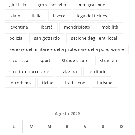
giustizia
gran consiglio
immigrazione
islam
italia
lavoro
lega dei ticinesi
leventina
libertà
mendrisiotto
mobilità
polizia
san gottardo
sezione degli enti locali
sezione del militare e della protezione della popolazione
sicurezza
sport
Strade sicure
stranieri
strutture carcerarie
svizzera
territorio
terrorismo
ticino
tradizione
turismo
Agosto 2026
L
M
M
G
V
S
D