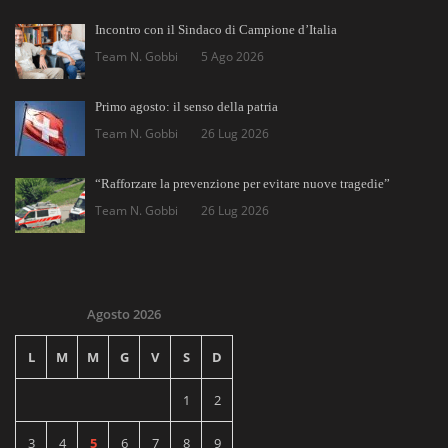
Incontro con il Sindaco di Campione d’Italia
Team N. Gobbi
5 Ago 2026
Primo agosto: il senso della patria
Team N. Gobbi
26 Lug 2026
“Rafforzare la prevenzione per evitare nuove tragedie”
Team N. Gobbi
26 Lug 2026
Agosto 2026
L
M
M
G
V
S
D
1
2
3
4
5
6
7
8
9