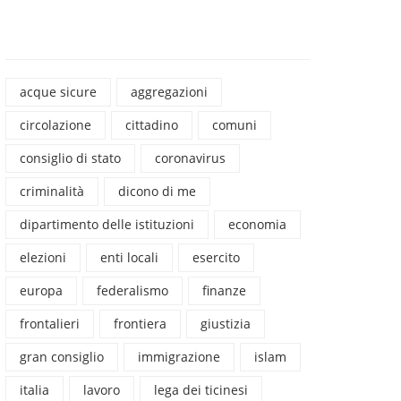
acque sicure
aggregazioni
circolazione
cittadino
comuni
consiglio di stato
coronavirus
criminalità
dicono di me
dipartimento delle istituzioni
economia
elezioni
enti locali
esercito
europa
federalismo
finanze
frontalieri
frontiera
giustizia
gran consiglio
immigrazione
islam
italia
lavoro
lega dei ticinesi