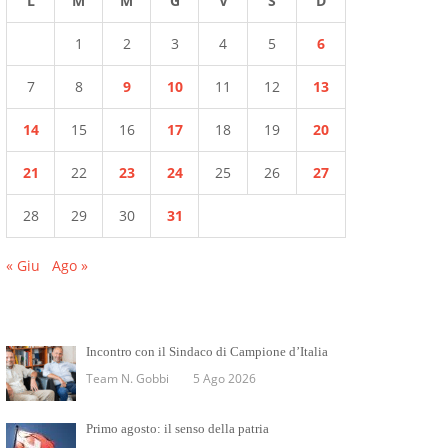
L
M
M
G
V
S
D
1
2
3
4
5
6
7
8
9
10
11
12
13
14
15
16
17
18
19
20
21
22
23
24
25
26
27
28
29
30
31
« Giu
Ago »
Incontro con il Sindaco di Campione d’Italia
Team N. Gobbi
5 Ago 2026
Primo agosto: il senso della patria