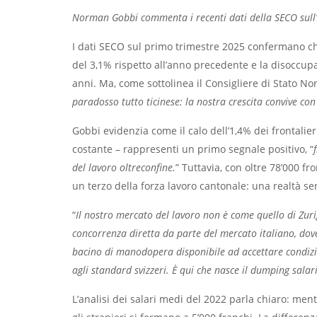
Norman Gobbi commenta i recenti dati della SECO sull
I dati SECO sul primo trimestre 2025 confermano ch
del 3,1% rispetto all’anno precedente e la disoccupaz
anni. Ma, come sottolinea il Consigliere di Stato N
paradosso tutto ticinese: la nostra crescita convive con
Gobbi evidenzia come il calo dell’1,4% dei frontali
costante – rappresenti un primo segnale positivo, “
del lavoro oltreconfine.
” Tuttavia, con oltre 78’000 fr
un terzo della forza lavoro cantonale: una realtà se
“
Il nostro mercato del lavoro non è come quello di Zuri
concorrenza diretta da parte del mercato italiano, dove
bacino di manodopera disponibile ad accettare condizion
agli standard svizzeri. È qui che nasce il dumping salar
L’analisi dei salari medi del 2022 parla chiaro: men