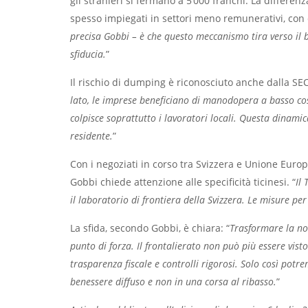
gli stranieri si fermano a 5’000 franchi. La differen
spesso impiegati in settori meno remunerativi, con c
precisa Gobbi – è che questo meccanismo tira verso il 
sfiducia.
”
Il rischio di dumping è riconosciuto anche dalla SE
lato, le imprese beneficiano di manodopera a basso costo 
colpisce soprattutto i lavoratori locali. Questa dinamic
residente.
”
Con i negoziati in corso tra Svizzera e Unione Europ
Gobbi chiede attenzione alle specificità ticinesi. “
Il
il laboratorio di frontiera della Svizzera. Le misure per 
La sfida, secondo Gobbi, è chiara: “
Trasformare la nos
punto di forza. Il frontalierato non può più essere vist
trasparenza fiscale e controlli rigorosi. Solo così potr
benessere diffuso e non in una corsa al ribasso.
”