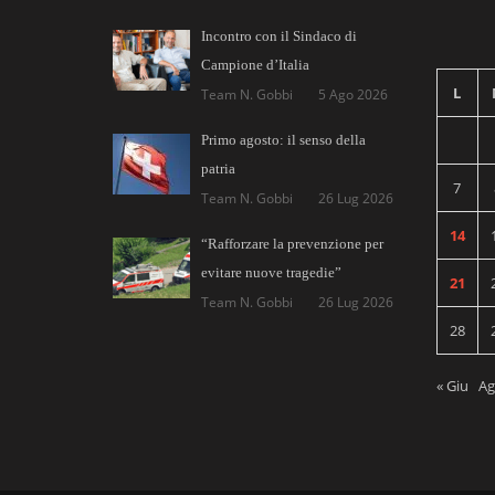
Incontro con il Sindaco di
Campione d’Italia
L
Team N. Gobbi
5 Ago 2026
Primo agosto: il senso della
patria
7
Team N. Gobbi
26 Lug 2026
14
“Rafforzare la prevenzione per
evitare nuove tragedie”
21
Team N. Gobbi
26 Lug 2026
28
« Giu
Ag