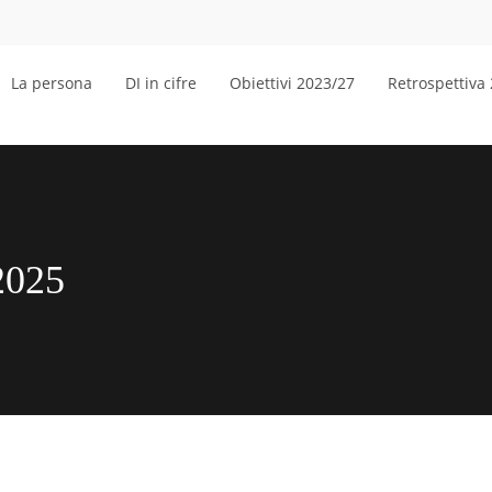
La persona
DI in cifre
Obiettivi 2023/27
Retrospettiva
2025