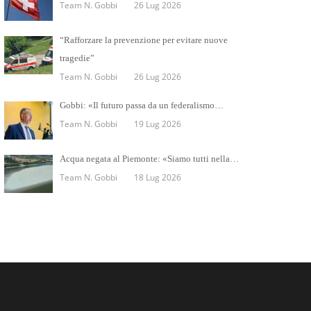
Team N. Gobbi
26 Lug 2026
“Rafforzare la prevenzione per evitare nuove
tragedie”
Team N. Gobbi
26 Lug 2026
Gobbi: «Il futuro passa da un federalismo…
Team N. Gobbi
19 Lug 2026
Acqua negata al Piemonte: «Siamo tutti nella…
Team N. Gobbi
18 Lug 2026