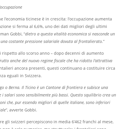
’occupazione
e l’economia ticinese è in crescita: l’occupazione aumenta
ione si ferma al 6,6%, uno dei dati migliori degli ultimi
orman Gobbi, “
dietro a questa vitalità economica si nasconde un
 una costante pressione salariale dovuta al frontalierato.
”
eri rispetto allo scorso anno – dopo decenni di aumento
frutto anche del nuovo regime fiscale che ha ridotto l’attrattiva
ontalieri ancora presenti, questi continuano a costituire circa
nza eguali in Svizzera.
go o Berna. Il Ticino è un Cantone di frontiera e subisce una
 i salari sono sensibilmente più bassi. Questo squilibrio crea un
i che, pur essendo migliori di quelle italiane, sono inferiori
iale
”, avverte Gobbi.
tre gli svizzeri percepiscono in media 6’462 franchi al mese,