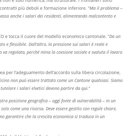
za non è solo numerica, ma strutturale: i frontalieri sono
ontratti più deboli e formazione inferiore. “
Ma il problema –
basso anche i salari dei residenti, alimentando malcontento e
CO e tocca il cuore del modello economico cantonale. “
Da un
e flessibile. Dall’altro, la pressione sui salari è reale e
a va regolata, perché mina la coesione sociale e svaluta il lavoro
ea per l’adeguamento dell’accordo sulla libera circolazione,
 Ticino non può essere trattato come un Cantone qualsiasi. Siamo
tutelare i salari elvetici devono partire da qui.
”
tra posizione geografica – oggi fonte di vulnerabilità – in un
o solo come una risorsa. Deve essere gestito con regole chiare,
emo garantire che la crescita economica si traduca in un