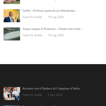
Gobbi: «Il futuro passa da un federalismo…
Team N. Gobbi
19 Lug 2026
Acqua negata al Piemonte: «Siamo tutti nella…
Team N. Gobbi
18 Lug 2026
Incontro con il Sindaco di Campione d’Italia
Team N. Gobbi
5 Ago 2026