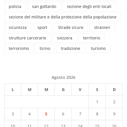
polizia
san gottardo
sezione degli enti locali
sezione del militare e della protezione della popolazione
sicurezza
sport
Strade sicure
stranieri
strutture carcerarie
svizzera
territorio
terrorismo
ticino
tradizione
turismo
Agosto 2026
L
M
M
G
V
S
D
1
2
3
4
5
6
7
8
9
10
11
12
13
14
15
16