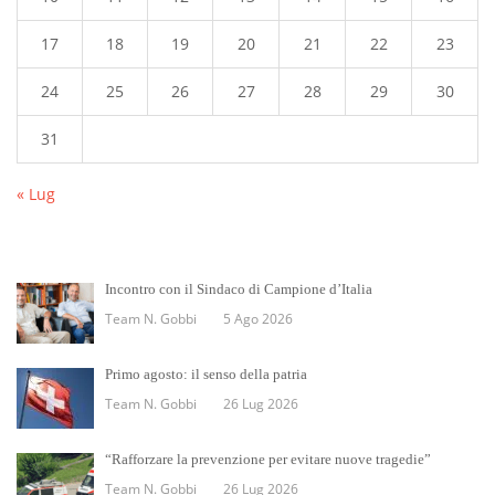
17
18
19
20
21
22
23
24
25
26
27
28
29
30
31
« Lug
Incontro con il Sindaco di Campione d’Italia
Team N. Gobbi
5 Ago 2026
Primo agosto: il senso della patria
Team N. Gobbi
26 Lug 2026
“Rafforzare la prevenzione per evitare nuove tragedie”
Team N. Gobbi
26 Lug 2026