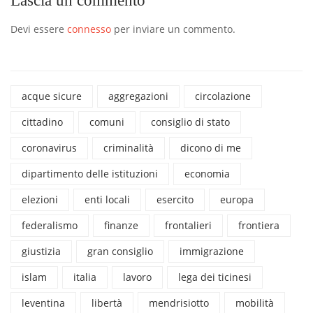
Lascia un commento
Devi essere
connesso
per inviare un commento.
acque sicure
aggregazioni
circolazione
cittadino
comuni
consiglio di stato
coronavirus
criminalità
dicono di me
dipartimento delle istituzioni
economia
elezioni
enti locali
esercito
europa
federalismo
finanze
frontalieri
frontiera
giustizia
gran consiglio
immigrazione
islam
italia
lavoro
lega dei ticinesi
leventina
libertà
mendrisiotto
mobilità