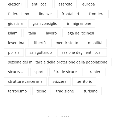
elezioni
enti locali
esercito
europa
federalismo
finanze
frontalieri
frontiera
giustizia
gran consiglio
immigrazione
islam
italia
lavoro
lega dei ticinesi
leventina
libertà
mendrisiotto
mobilità
polizia
san gottardo
sezione degli enti locali
sezione del militare e della protezione della popolazione
sicurezza
sport
Strade sicure
stranieri
strutture carcerarie
svizzera
territorio
terrorismo
ticino
tradizione
turismo