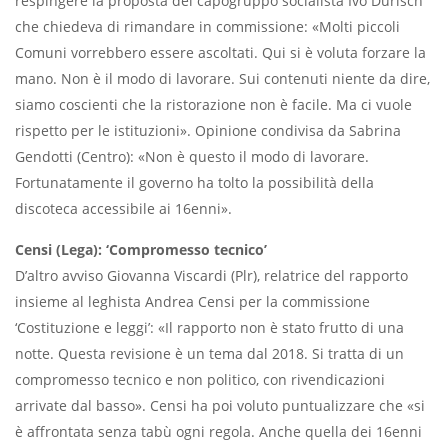
respingere la proposta del capogruppo socialista Ivo Durisch
che chiedeva di rimandare in commissione: «Molti piccoli
Comuni vorrebbero essere ascoltati. Qui si è voluta forzare la
mano. Non è il modo di lavorare. Sui contenuti niente da dire,
siamo coscienti che la ristorazione non è facile. Ma ci vuole
rispetto per le istituzioni». Opinione condivisa da Sabrina
Gendotti (Centro): «Non è questo il modo di lavorare.
Fortunatamente il governo ha tolto la possibilità della
discoteca accessibile ai 16enni».
Censi (Lega): ‘Compromesso tecnico’
D’altro avviso Giovanna Viscardi (Plr), relatrice del rapporto
insieme al leghista Andrea Censi per la commissione
‘Costituzione e leggi’: «Il rapporto non è stato frutto di una
notte. Questa revisione è un tema dal 2018. Si tratta di un
compromesso tecnico e non politico, con rivendicazioni
arrivate dal basso». Censi ha poi voluto puntualizzare che «si
è affrontata senza tabù ogni regola. Anche quella dei 16enni