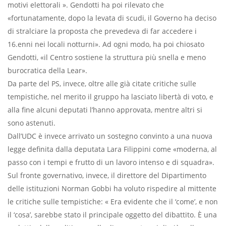
motivi elettorali ». Gendotti ha poi rilevato che
«fortunatamente, dopo la levata di scudi, il Governo ha deciso
di stralciare la proposta che prevedeva di far accedere i
16.enni nei locali notturni». Ad
ogni modo, ha poi chiosato
Gendotti, «il Centro sostiene
la struttura più snella e meno
burocratica della Lear».
Da parte del PS, invece, oltre alle già citate critiche sulle
tempistiche, nel merito il gruppo ha lasciato libertà di voto, e
alla fine alcuni deputati l’hanno approvata, mentre altri si
sono astenuti.
Dall’UDC è invece arrivato un sostegno convinto a una nuova
legge definita dalla deputata Lara Filippini come «moderna, al
passo con i tempi e frutto di un lavoro intenso e di squadra».
Sul fronte governativo, invece, il direttore del Dipartimento
delle istituzioni Norman Gobbi ha voluto rispedire al mittente
le critiche sulle tempistiche: « Era evidente che il ‘come’, e non
il ‘cosa’, sarebbe stato il principale oggetto del dibattito. È una