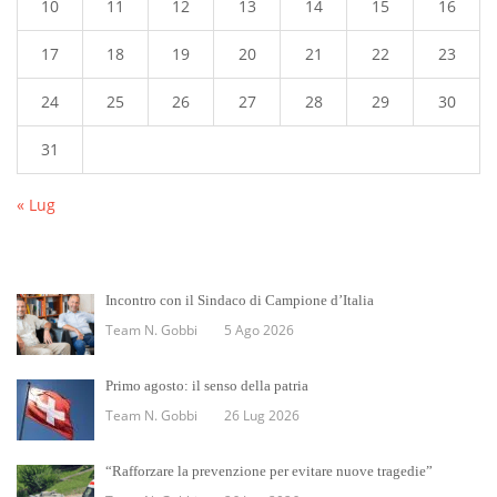
10
11
12
13
14
15
16
17
18
19
20
21
22
23
24
25
26
27
28
29
30
31
« Lug
Incontro con il Sindaco di Campione d’Italia
Team N. Gobbi
5 Ago 2026
Primo agosto: il senso della patria
Team N. Gobbi
26 Lug 2026
“Rafforzare la prevenzione per evitare nuove tragedie”