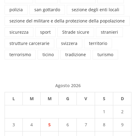
polizia
san gottardo
sezione degli enti locali
sezione del militare e della protezione della popolazione
sicurezza
sport
Strade sicure
stranieri
strutture carcerarie
svizzera
territorio
terrorismo
ticino
tradizione
turismo
Agosto 2026
L
M
M
G
V
S
D
1
2
3
4
5
6
7
8
9