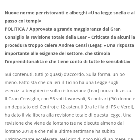
Nuove norme per ristoranti e alberghi «Una legge snella e al
passo coi tempi»
POLITICA
/ Approvata a grande maggioranza dal Gran
Consiglio la revisione totale della Lear – Criticata da alcuni la
procedura troppo celere Andrea Censi (Lega): «Una risposta
importante alle esigenze del settore, che stimola
l’imprenditorialità e che tiene conto di tutte le sensibilità»
Sui contenuti, tutti (o quasi) d’accordo. Sulla forma, un po’
meno. Fatto sta che da ieri il Ticino ha una Legge sugli
esercizi alberghieri e sulla ristorazione (Lear) nuova di zecca.
Il Gran Consiglio, con 56 voti favorevoli, 3 contrari (Più donne e
un deputato del Centro) e 12 astenuti (tra le fila di PS e Verdi),
ha dato il via libera alla revisione totale di questa legge. Una
revisione che viene da lontano (se ne discute almeno dal
lontano 2018) e che nelle ultime settimane ha subito
un’importante accelerata. Nel giro di poco più di un mese, da