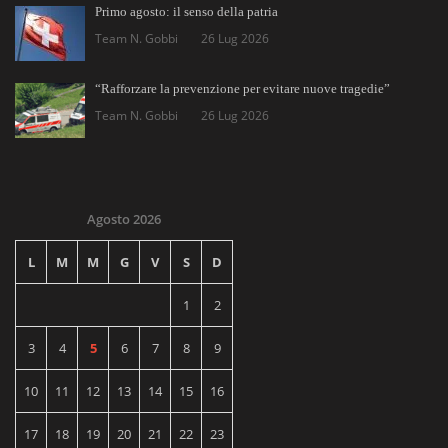
Primo agosto: il senso della patria
Team N. Gobbi
26 Lug 2026
“Rafforzare la prevenzione per evitare nuove tragedie”
Team N. Gobbi
26 Lug 2026
Agosto 2026
L
M
M
G
V
S
D
1
2
3
4
5
6
7
8
9
10
11
12
13
14
15
16
17
18
19
20
21
22
23