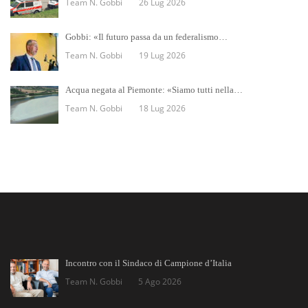
Team N. Gobbi
26 Lug 2026
Gobbi: «Il futuro passa da un federalismo…
Team N. Gobbi
19 Lug 2026
Acqua negata al Piemonte: «Siamo tutti nella…
Team N. Gobbi
18 Lug 2026
Incontro con il Sindaco di Campione d’Italia
Team N. Gobbi
5 Ago 2026