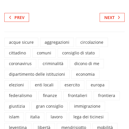
PREV
NEXT
acque sicure
aggregazioni
circolazione
cittadino
comuni
consiglio di stato
coronavirus
criminalità
dicono di me
dipartimento delle istituzioni
economia
elezioni
enti locali
esercito
europa
federalismo
finanze
frontalieri
frontiera
giustizia
gran consiglio
immigrazione
islam
italia
lavoro
lega dei ticinesi
leventina
libertà
mendrisiotto
mobilità