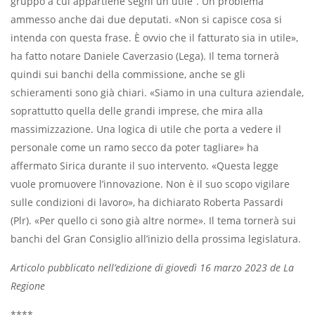
gruppo a cui appartiene segni un utile”. Un problema
ammesso anche dai due deputati. «Non si capisce cosa si
intenda con questa frase. È ovvio che il fatturato sia in utile»,
ha fatto notare Daniele Caverzasio (Lega). Il tema tornerà
quindi sui banchi della commissione, anche se gli
schieramenti sono già chiari. «Siamo in una cultura aziendale,
soprattutto quella delle grandi imprese, che mira alla
massimizzazione. Una logica di utile che porta a vedere il
personale come un ramo secco da poter tagliare» ha
affermato Sirica durante il suo intervento. «Questa legge
vuole promuovere l’innovazione. Non è il suo scopo vigilare
sulle condizioni di lavoro», ha dichiarato Roberta Passardi
(Plr). «Per quello ci sono già altre norme». Il tema tornerà sui
banchi del Gran Consiglio all’inizio della prossima legislatura.
Articolo pubblicato nell’edizione di giovedì 16 marzo 2023 de La
Regione
****