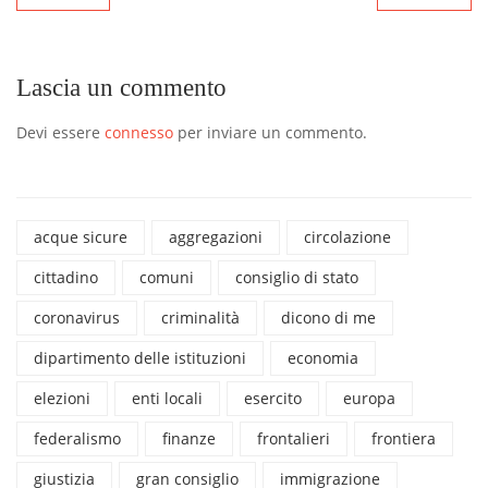
Lascia un commento
Devi essere
connesso
per inviare un commento.
acque sicure
aggregazioni
circolazione
cittadino
comuni
consiglio di stato
coronavirus
criminalità
dicono di me
dipartimento delle istituzioni
economia
elezioni
enti locali
esercito
europa
federalismo
finanze
frontalieri
frontiera
giustizia
gran consiglio
immigrazione