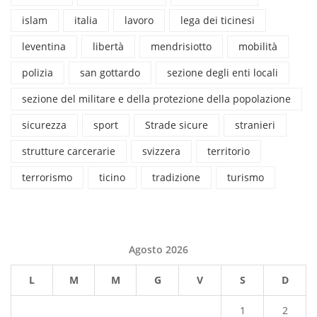
islam
italia
lavoro
lega dei ticinesi
leventina
libertà
mendrisiotto
mobilità
polizia
san gottardo
sezione degli enti locali
sezione del militare e della protezione della popolazione
sicurezza
sport
Strade sicure
stranieri
strutture carcerarie
svizzera
territorio
terrorismo
ticino
tradizione
turismo
Agosto 2026
L
M
M
G
V
S
D
1
2