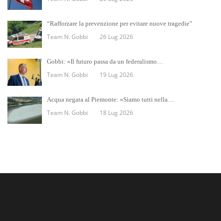
“Rafforzare la prevenzione per evitare nuove tragedie”
Team N. Gobbi
26 Lug 2026
Gobbi: «Il futuro passa da un federalismo…
Team N. Gobbi
19 Lug 2026
Acqua negata al Piemonte: «Siamo tutti nella…
Team N. Gobbi
18 Lug 2026