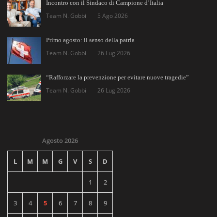
Incontro con il Sindaco di Campione d’Italia
Team N. Gobbi
5 Ago 2026
Primo agosto: il senso della patria
Team N. Gobbi
26 Lug 2026
“Rafforzare la prevenzione per evitare nuove tragedie”
Team N. Gobbi
26 Lug 2026
Agosto 2026
L
M
M
G
V
S
D
1
2
3
4
5
6
7
8
9