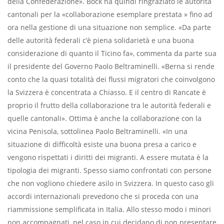
della Confederazione». Bock ha quindi ringraziato le autorità
cantonali per la «collaborazione esemplare prestata » fino ad
ora nella gestione di una situazione non semplice. «Da parte
delle autorità federali c’è piena solidarietà e una buona
considerazione di quanto il Ticino fa», commenta da parte sua
il presidente del Governo Paolo Beltraminelli. «Berna si rende
conto che la quasi totalità dei flussi migratori che coinvolgono
la Svizzera è concentrata a Chiasso. E il centro di Rancate è
proprio il frutto della collaborazione tra le autorità federali e
quelle cantonali». Ottima è anche la collaborazione con la
vicina Penisola, sottolinea Paolo Beltraminelli. «In una
situazione di difficoltà esiste una buona presa a carico e
vengono rispettati i diritti dei migranti. A essere mutata è la
tipologia dei migranti. Spesso siamo confrontati con persone
che non vogliono chiedere asilo in Svizzera. In questo caso gli
accordi internazionali prevedono che si proceda con una
riammissione semplificata in Italia. Allo stesso modo i minori
non accompagnati, nel caso in cui decidano di non presentare