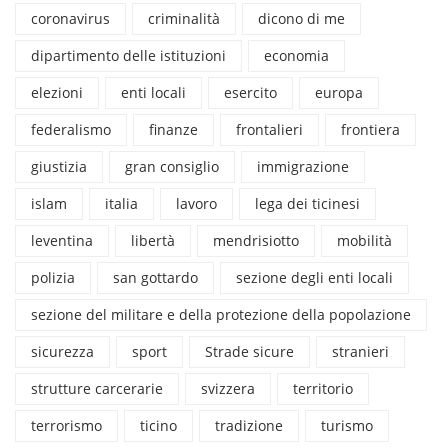
coronavirus
criminalità
dicono di me
dipartimento delle istituzioni
economia
elezioni
enti locali
esercito
europa
federalismo
finanze
frontalieri
frontiera
giustizia
gran consiglio
immigrazione
islam
italia
lavoro
lega dei ticinesi
leventina
libertà
mendrisiotto
mobilità
polizia
san gottardo
sezione degli enti locali
sezione del militare e della protezione della popolazione
sicurezza
sport
Strade sicure
stranieri
strutture carcerarie
svizzera
territorio
terrorismo
ticino
tradizione
turismo