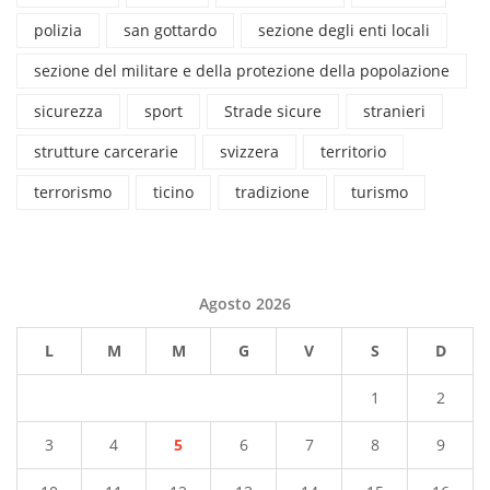
polizia
san gottardo
sezione degli enti locali
sezione del militare e della protezione della popolazione
sicurezza
sport
Strade sicure
stranieri
strutture carcerarie
svizzera
territorio
terrorismo
ticino
tradizione
turismo
Agosto 2026
L
M
M
G
V
S
D
1
2
3
4
5
6
7
8
9