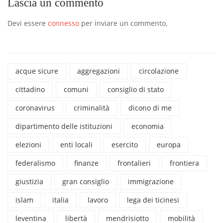
Lascia un commento
Devi essere
connesso
per inviare un commento.
acque sicure
aggregazioni
circolazione
cittadino
comuni
consiglio di stato
coronavirus
criminalità
dicono di me
dipartimento delle istituzioni
economia
elezioni
enti locali
esercito
europa
federalismo
finanze
frontalieri
frontiera
giustizia
gran consiglio
immigrazione
islam
italia
lavoro
lega dei ticinesi
leventina
libertà
mendrisiotto
mobilità