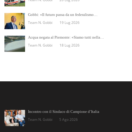
Gobbi: «Il futuro passa da un federalismo…
Team N. Gobbi
19 Lug 2026
Acqua negata al Piemonte: «Siamo tutti nella…
Team N. Gobbi
18 Lug 2026
Incontro con il Sindaco di Campione d’Italia
Team N. Gobbi
5 Ago 2026