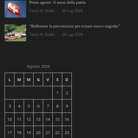
Primo agosto: il senso della patria
Team N. Gobbi
26 Lug 2026
“Rafforzare la prevenzione per evitare nuove tragedie”
Team N. Gobbi
26 Lug 2026
Agosto 2026
L
M
M
G
V
S
D
1
2
3
4
5
6
7
8
9
10
11
12
13
14
15
16
17
18
19
20
21
22
23