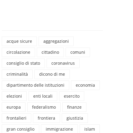
acque sicure
aggregazioni
circolazione
cittadino
comuni
consiglio di stato
coronavirus
criminalità
dicono di me
dipartimento delle istituzioni
economia
elezioni
enti locali
esercito
europa
federalismo
finanze
frontalieri
frontiera
giustizia
gran consiglio
immigrazione
islam