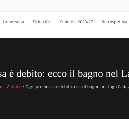
La persona
DI in cifre
Obiettivi 2023/27
Retrospettiva
a è debito: ecco il bagno nel 
me
Video
/
Ogni promessa è debito: ecco il bagno nel Lago Cada