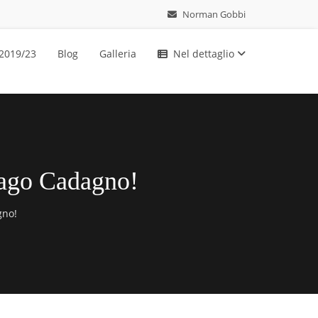
Norman Gobbi
 2019/23
Blog
Galleria
Nel dettaglio
Lago Cadagno!
gno!