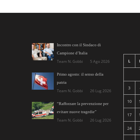
Incontro con il Sindaco di
Campione d’Italia
L
Team N. Gobbi
5 Ago 2026
Primo agosto: il senso della
patria
3
Team N. Gobbi
26 Lug 2026
10
“Rafforzare la prevenzione per
evitare nuove tragedie”
17
Team N. Gobbi
26 Lug 2026
24