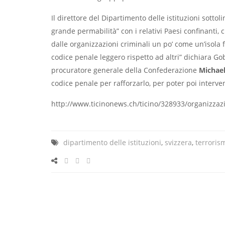
Il direttore del Dipartimento delle istituzioni sottol
grande permabilità” con i relativi Paesi confinanti, 
dalle organizzazioni criminali un po’ come un’isola
codice penale leggero rispetto ad altri” dichiara G
procuratore generale della Confederazione
Michae
codice penale per rafforzarlo, per poter poi interve
http://www.ticinonews.ch/ticino/328933/organizzaz
dipartimento delle istituzioni
,
svizzera
,
terroris