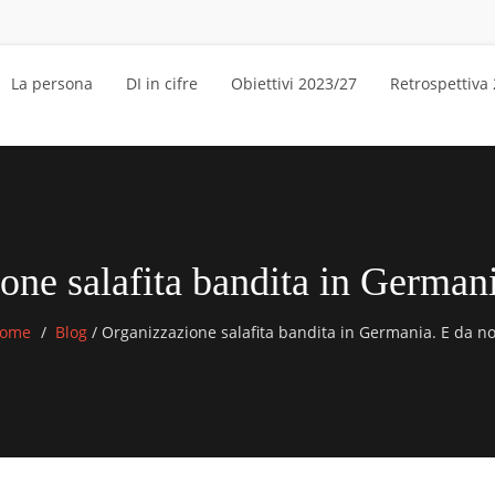
La persona
DI in cifre
Obiettivi 2023/27
Retrospettiva
one salafita bandita in Germani
ome
Blog
/
Organizzazione salafita bandita in Germania. E da no