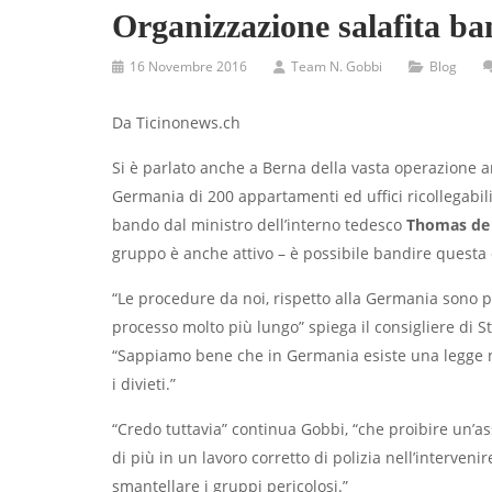
Organizzazione salafita ba
16 Novembre 2016
Team N. Gobbi
Blog
Da Ticinonews.ch
Si è parlato anche a Berna della vasta operazione an
Germania di 200 appartamenti ed uffici ricollegabili
bando dal ministro dell’interno tedesco
Thomas de
gruppo è anche attivo – è possibile bandire questa 
“Le procedure da noi, rispetto alla Germania sono p
processo molto più lungo” spiega il consigliere di S
“Sappiamo bene che in Germania esiste una legge ne
i divieti.”
“Credo tuttavia” continua Gobbi, “che proibire un’as
di più in un lavoro corretto di polizia nell’interveni
smantellare i gruppi pericolosi.”