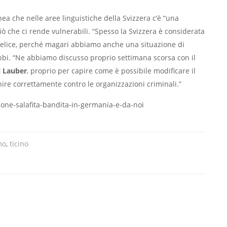
inea che nelle aree linguistiche della Svizzera c’è “una
ciò che ci rende vulnerabili. “Spesso la Svizzera è considerata
 felice, perché magari abbiamo anche una situazione di
obbi. “Ne abbiamo discusso proprio settimana scorsa con il
l Lauber
, proprio per capire come è possibile modificare il
nire correttamente contro le organizzazioni criminali.”
ione-salafita-bandita-in-germania-e-da-noi
mo
,
ticino