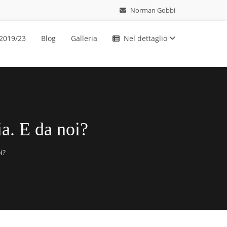
Norman Gobbi
 2019/23
Blog
Galleria
Nel dettaglio
a. E da noi?
i?