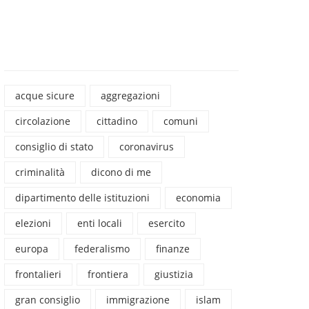
acque sicure
aggregazioni
circolazione
cittadino
comuni
consiglio di stato
coronavirus
criminalità
dicono di me
dipartimento delle istituzioni
economia
elezioni
enti locali
esercito
europa
federalismo
finanze
frontalieri
frontiera
giustizia
gran consiglio
immigrazione
islam