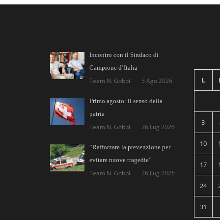
Incontro con il Sindaco di
Campione d’Italia
L
Team N. Gobbi
5 Ago 2026
Primo agosto: il senso della
patria
3
Team N. Gobbi
26 Lug 2026
10
“Rafforzare la prevenzione per
evitare nuove tragedie”
17
Team N. Gobbi
26 Lug 2026
24
31