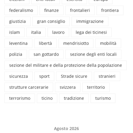
federalismo
finanze
frontalieri
frontiera
giustizia
gran consiglio
immigrazione
islam
italia
lavoro
lega dei ticinesi
leventina
libertà
mendrisiotto
mobilità
polizia
san gottardo
sezione degli enti locali
sezione del militare e della protezione della popolazione
sicurezza
sport
Strade sicure
stranieri
strutture carcerarie
svizzera
territorio
terrorismo
ticino
tradizione
turismo
Agosto 2026