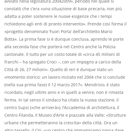
avviato nella legislatura 20042009», periodo nel quale si
constatò che c’era «una situazione di base precaria, non più
adatta a poter sostenere le nuove esigenze che i tempi
richiedono agli enti di pronto intervento». Prende così forma il
«progetto denominato ‘Fuori Porta’ dell’architetto Mario
Botta». La prima fase si è dunque conclusa, aprendo le porte
alla seconda fase che porterà nel Centro anche la Polizia
cantonale. Il tutto per un costo totale di «circa 45 milioni di
franchi – ha spiegato Croci –, con un impegno a carico della
Città di 26, 27 milioni». Quello di ieri è dunque stato un
«momento storico: un lavoro iniziato nel 2004 che si conclude
(nella sua prima fase) il 12 marzo 2017». Mendrisio, è stato
ricordato, negli ultimi anni e in quelli a venire, non è rimasta
ferma. In tal senso il sindaco ha citato la nuova stazione, il
centro Supsi («che arriverà»), l’Accademia di architettura, il
Centro Filanda, il Museo d’Arte e piazzale alla Valle: «Strutture
urbane che permetteranno la crescita» della città. Ora un
altro tassello, il Cpi, «un centro che immaginiamo possa dare