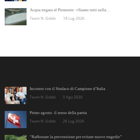
Acqua negata al Piemonte: «Siamo tutti nella…
Team N. Gobbi
18 Lug 2026
Incontro con il Sindaco di Campione d’Italia
Team N. Gobbi
5 Ago 2026
Primo agosto: il senso della patria
Team N. Gobbi
26 Lug 2026
“Rafforzare la prevenzione per evitare nuove tragedie”