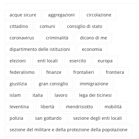
acque sicure
aggregazioni
circolazione
cittadino
comuni
consiglio di stato
coronavirus
criminalità
dicono di me
dipartimento delle istituzioni
economia
elezioni
enti locali
esercito
europa
federalismo
finanze
frontalieri
frontiera
giustizia
gran consiglio
immigrazione
islam
italia
lavoro
lega dei ticinesi
leventina
libertà
mendrisiotto
mobilità
polizia
san gottardo
sezione degli enti locali
sezione del militare e della protezione della popolazione