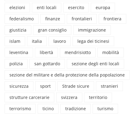
elezioni
enti locali
esercito
europa
federalismo
finanze
frontalieri
frontiera
giustizia
gran consiglio
immigrazione
islam
italia
lavoro
lega dei ticinesi
leventina
libertà
mendrisiotto
mobilità
polizia
san gottardo
sezione degli enti locali
sezione del militare e della protezione della popolazione
sicurezza
sport
Strade sicure
stranieri
strutture carcerarie
svizzera
territorio
terrorismo
ticino
tradizione
turismo