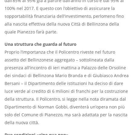
dall’85% al 95% già a partire dall’anno in corso e dal 95% al
100% nel 2017. E questo con l’obiettivo di assicurare la
sopportabilità finanziaria dell’investimento, perlomeno fino
alla nascita effettiva della nuova Città di Bellinzona della
quale Pianezzo farà parte.
Una struttura che guarda al futuro
Proprio l’importanza che il Policentro riveste nel futuro
assetto del Bellinzonese aggregato – sottolineata dalla
presenza all’incontro di ieri mattina a Palazzo delle Orsoline
dei sindaci di Bellinzona Mario Branda e di Giubiasco Andrea
Bersani – il Dipartimento delle istituzioni ha deciso di dare
luce verde al credito di 6 milioni di franchi per la costruzione
della struttura. Il Policentro, si legge nella nota diramata dal
Dipartimento di Norman Gobbi, diventerà un’opera non più
solo del Comune di Pianezzo, ma sarà adattata per la nascita
della nuova città.
Due condizioni «sine qua non»