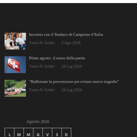
Incontro con il Sindaco di Campione d’Italia
Team N. Gobbi
5 Ago 2026
Primo agosto: il senso della patria
Team N. Gobbi
26 Lug 2026
“Rafforzare la prevenzione per evitare nuove tragedie”
Team N. Gobbi
26 Lug 2026
Agosto 2026
L
M
M
G
V
S
D