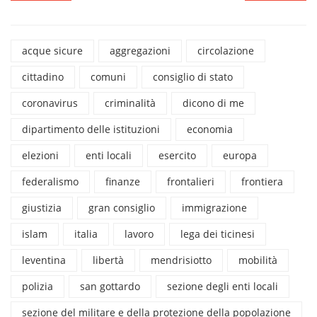
acque sicure
aggregazioni
circolazione
cittadino
comuni
consiglio di stato
coronavirus
criminalità
dicono di me
dipartimento delle istituzioni
economia
elezioni
enti locali
esercito
europa
federalismo
finanze
frontalieri
frontiera
giustizia
gran consiglio
immigrazione
islam
italia
lavoro
lega dei ticinesi
leventina
libertà
mendrisiotto
mobilità
polizia
san gottardo
sezione degli enti locali
sezione del militare e della protezione della popolazione