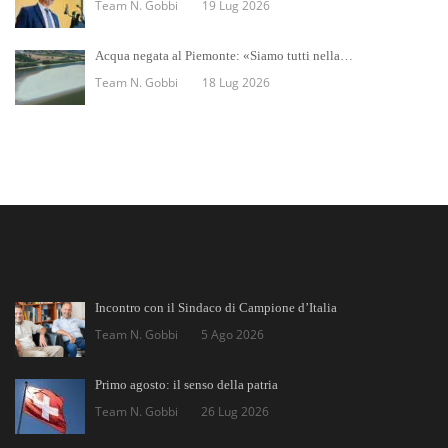
Team N. Gobbi
19 Lug 2026
Acqua negata al Piemonte: «Siamo tutti nella…
Team N. Gobbi
18 Lug 2026
Incontro con il Sindaco di Campione d’Italia
Team N. Gobbi
5 Ago 2026
Primo agosto: il senso della patria
Team N. Gobbi
26 Lug 2026