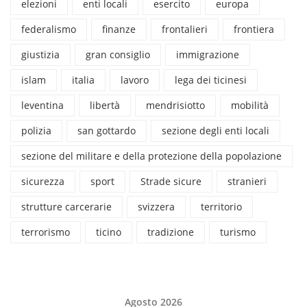
elezioni
enti locali
esercito
europa
federalismo
finanze
frontalieri
frontiera
giustizia
gran consiglio
immigrazione
islam
italia
lavoro
lega dei ticinesi
leventina
libertà
mendrisiotto
mobilità
polizia
san gottardo
sezione degli enti locali
sezione del militare e della protezione della popolazione
sicurezza
sport
Strade sicure
stranieri
strutture carcerarie
svizzera
territorio
terrorismo
ticino
tradizione
turismo
Agosto 2026