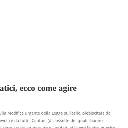
atici, ecco come agire
lla Modifica urgente della Legge sull’asilo, plebiscitata da
voli) e da tutti i Cantoni (diciassette dei quali l’hanno
certo creato stupore tra gli addetti ai lavori: l’unico quesito