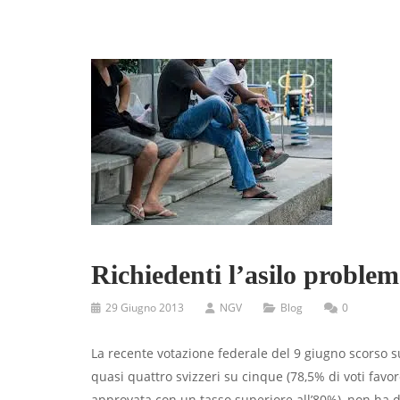
Richiedenti l’asilo problem
29 Giugno 2013
NGV
Blog
0
La recente votazione federale del 9 giugno scorso su
quasi quattro svizzeri su cinque (78,5% di voti favore
approvata con un tasso superiore all’80%), non ha di 