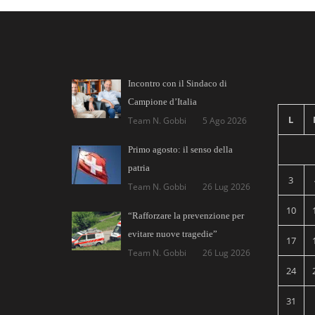
Incontro con il Sindaco di
Campione d’Italia
L
Team N. Gobbi
5 Ago 2026
Primo agosto: il senso della
patria
3
Team N. Gobbi
26 Lug 2026
10
“Rafforzare la prevenzione per
evitare nuove tragedie”
17
Team N. Gobbi
26 Lug 2026
24
31