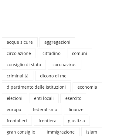
acque sicure
aggregazioni
circolazione
cittadino
comuni
consiglio di stato
coronavirus
criminalità
dicono di me
dipartimento delle istituzioni
economia
elezioni
enti locali
esercito
europa
federalismo
finanze
frontalieri
frontiera
giustizia
gran consiglio
immigrazione
islam