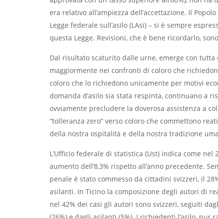
era relativo all’ampiezza dell’accettazione. Il Popolo 
Legge federale sull’asilo (LAsi) – si è sempre espres
questa Legge. Revisioni, che è bene ricordarlo, son
Dal risultato scaturito dalle urne, emerge con tutta
maggiormente nei confronti di coloro che richiedono l
coloro che lo richiedono unicamente per motivi econ
domanda d’asilo sia stata respinta, continuano a ris
ovviamente precludere la doverosa assistenza a colo
“tolleranza zero” verso coloro che commettono reat
della nostra ospitalità e della nostra tradizione uma
L’Ufficio federale di statistica (Ust) indica come ne
aumento dell’8,3% rispetto all’anno precedente. Semp
penale è stato commesso da cittadini svizzeri, il 28% 
asilanti. In Ticino la composizione degli autori di r
nel 42% dei casi gli autori sono svizzeri, seguiti dag
(26%) e dagli asilanti (5%). I richiedenti l’asilo, 