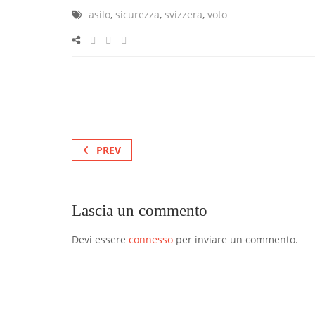
asilo
,
sicurezza
,
svizzera
,
voto
PREV
Lascia un commento
Devi essere
connesso
per inviare un commento.