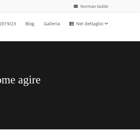
Norman Gobbi
 2019/23
Blog
Galleria
Nel dettaglio
ome agire