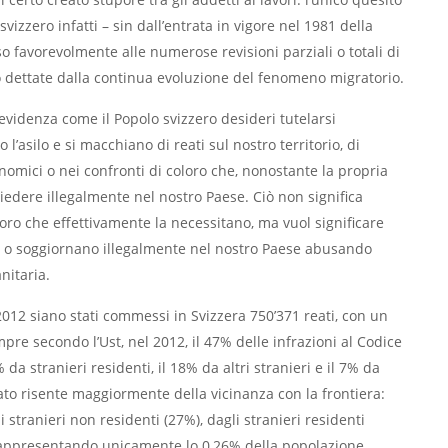
svizzero infatti – sin dall’entrata in vigore nel 1981 della
so favorevolmente alle numerose revisioni parziali o totali di
o dettate dalla continua evoluzione del fenomeno migratorio.
 evidenza come il Popolo svizzero desideri tutelarsi
’asilo e si macchiano di reati sul nostro territorio, di
omici o nei confronti di coloro che, nonostante la propria
iedere illegalmente nel nostro Paese. Ciò non significa
ro che effettivamente la necessitano, ma vuol significare
i o soggiornano illegalmente nel nostro Paese abusando
nitaria.
l 2012 siano stati commessi in Svizzera 750’371 reati, con un
re secondo l’Ust, nel 2012, il 47% delle infrazioni al Codice
da stranieri residenti, il 18% da altri stranieri e il 7% da
eato risente maggiormente della vicinanza con la frontiera:
li stranieri non residenti (27%), dagli stranieri residenti
pur rappresentando unicamente lo 0,26% della popolazione