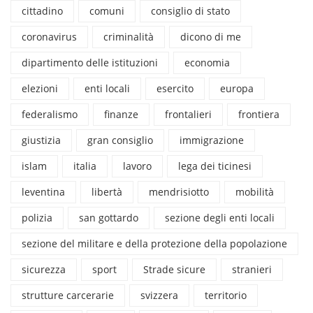
cittadino
comuni
consiglio di stato
coronavirus
criminalità
dicono di me
dipartimento delle istituzioni
economia
elezioni
enti locali
esercito
europa
federalismo
finanze
frontalieri
frontiera
giustizia
gran consiglio
immigrazione
islam
italia
lavoro
lega dei ticinesi
leventina
libertà
mendrisiotto
mobilità
polizia
san gottardo
sezione degli enti locali
sezione del militare e della protezione della popolazione
sicurezza
sport
Strade sicure
stranieri
strutture carcerarie
svizzera
territorio