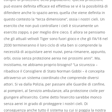
può essere definita efficace ed effettiva se vi è la possibilità di
difendere anche lo spazio aereo, quella che viene definita in
questo contesto la “terza dimensione”, ossia i nostri cieli. Un
esercito che non può controllare i cieli è sicuramente un
esercito zoppo, o per meglio dire cieco. E allora se pensiamo
che gli attuali velivoli Tiger sono fuori gioco e che gli FA/18 nel
2030 termineranno il loro ciclo di vita ben si comprende la
necessità di acquistare aerei nuovi, pena rimanere, appunto,
orbi, ossia senza protezione aerea nei prossimi anni”.
Ma,
insistiamo, ne abbiamo proprio bisogno?
“La sicurezza
–
ribadisce il Consigliere di Stato Norman Gobbi – è
concepita
attraverso un sistema coordinato che comprende diversi
attori. Si va dalla Polizia, per passare alle Guardie di confine,
ai pompieri, al Servizio ambulanze, alla protezione civile per
giungere all’esercito. Come detto l’esercito sarebbe monco
senza aerei in grado di proteggere i nostri cieli. Di
conseguenza anche tutto il sistema su cui si poggia la nostra