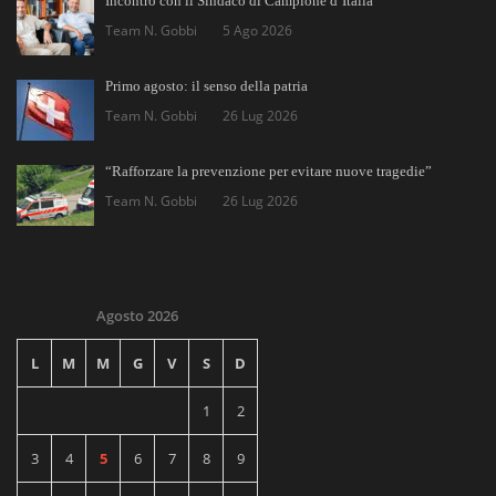
Incontro con il Sindaco di Campione d’Italia
Team N. Gobbi
5 Ago 2026
Primo agosto: il senso della patria
Team N. Gobbi
26 Lug 2026
“Rafforzare la prevenzione per evitare nuove tragedie”
Team N. Gobbi
26 Lug 2026
Agosto 2026
L
M
M
G
V
S
D
1
2
3
4
5
6
7
8
9