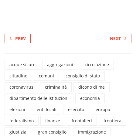
PREV
NEXT
acque sicure
aggregazioni
circolazione
cittadino
comuni
consiglio di stato
coronavirus
criminalità
dicono di me
dipartimento delle istituzioni
economia
elezioni
enti locali
esercito
europa
federalismo
finanze
frontalieri
frontiera
giustizia
gran consiglio
immigrazione