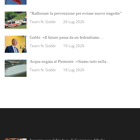
“Rafforzare la prevenzione per evitare nuove tragedie”
Team N. Gobbi
26 Lug 2026
Gobbi: «Il futuro passa da un federalismo…
Team N. Gobbi
19 Lug 2026
Acqua negata al Piemonte: «Siamo tutti nella…
Team N. Gobbi
18 Lug 2026