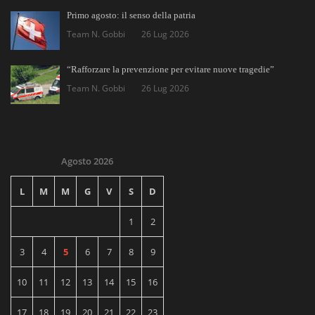
Primo agosto: il senso della patria
Team N. Gobbi
26 Lug 2026
“Rafforzare la prevenzione per evitare nuove tragedie”
Team N. Gobbi
26 Lug 2026
Agosto 2026
L
M
M
G
V
S
D
1
2
3
4
5
6
7
8
9
10
11
12
13
14
15
16
17
18
19
20
21
22
23