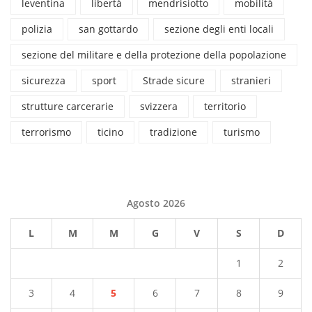
leventina
libertà
mendrisiotto
mobilità
polizia
san gottardo
sezione degli enti locali
sezione del militare e della protezione della popolazione
sicurezza
sport
Strade sicure
stranieri
strutture carcerarie
svizzera
territorio
terrorismo
ticino
tradizione
turismo
Agosto 2026
L
M
M
G
V
S
D
1
2
3
4
5
6
7
8
9