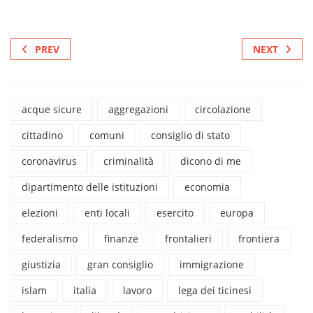
PREV
NEXT
acque sicure
aggregazioni
circolazione
cittadino
comuni
consiglio di stato
coronavirus
criminalità
dicono di me
dipartimento delle istituzioni
economia
elezioni
enti locali
esercito
europa
federalismo
finanze
frontalieri
frontiera
giustizia
gran consiglio
immigrazione
islam
italia
lavoro
lega dei ticinesi