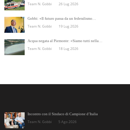
Team N. Gobbi
26 Lug 2026
Gobbi: «Il futuro passa da un federalismo…
Team N. Gobbi
19 Lug 2026
Acqua negata al Piemonte: «Siamo tutti nella…
Team N. Gobbi
18 Lug 2026
Incontro con il Sindaco di Campione d’Italia
Team N. Gobbi
5 Ago 2026