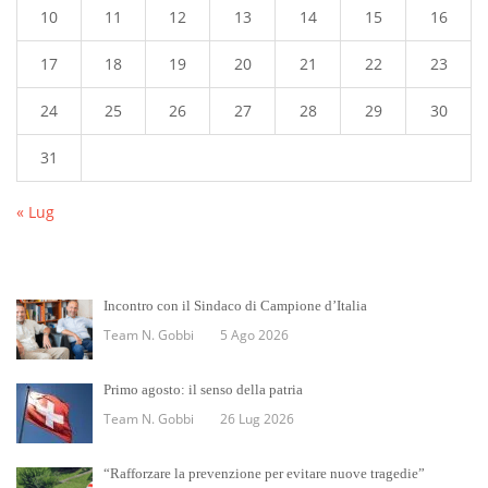
10
11
12
13
14
15
16
17
18
19
20
21
22
23
24
25
26
27
28
29
30
31
« Lug
Incontro con il Sindaco di Campione d’Italia
Team N. Gobbi
5 Ago 2026
Primo agosto: il senso della patria
Team N. Gobbi
26 Lug 2026
“Rafforzare la prevenzione per evitare nuove tragedie”