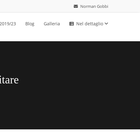
Norman Gobbi
 2019/23
Blog
Galleria
Nel dettaglio
itare