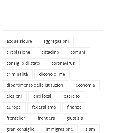
acque sicure
aggregazioni
circolazione
cittadino
comuni
consiglio di stato
coronavirus
criminalità
dicono di me
dipartimento delle istituzioni
economia
elezioni
enti locali
esercito
europa
federalismo
finanze
frontalieri
frontiera
giustizia
gran consiglio
immigrazione
islam