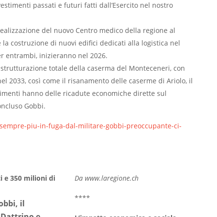
estimenti passati e futuri fatti dall’Esercito nel nostro
a realizzazione del nuovo Centro medico della regione al
 la costruzione di nuovi edifici dedicati alla logistica nel
per entrambi, inizieranno nel 2026.
ristrutturazione totale della caserma del Monteceneri, con
 nel 2033, così come il risanamento delle caserme di Ariolo, il
stimenti hanno delle ricadute economiche dirette sul
concluso Gobbi.
i-sempre-piu-in-fuga-dal-militare-gobbi-preoccupante-ci-
i e 350 milioni di
Da www.laregione.ch
****
bbi, il
 Dattrino e