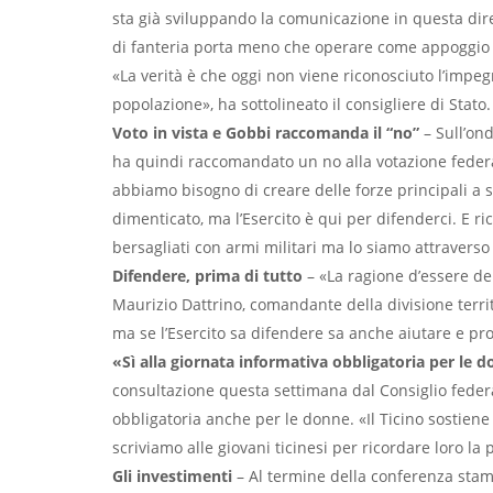
sta già sviluppando la comunicazione in questa dire
di fanteria porta meno che operare come appoggio in
«La verità è che oggi non viene riconosciuto l’impeg
popolazione», ha sottolineato il consigliere di Stat
Voto in vista e Gobbi raccomanda il “no”
– Sull’ond
ha quindi raccomandato un no alla votazione federa
abbiamo bisogno di creare delle forze principali a 
dimenticato, ma l’Esercito è qui per difenderci. E r
bersagliati con armi militari ma lo siamo attraverso 
Difendere, prima di tutto
– «La ragione d’essere de
Maurizio Dattrino, comandante della divisione terri
ma se l’Esercito sa difendere sa anche aiutare e pr
«Sì alla giornata informativa obbligatoria per le
consultazione questa settimana dal Consiglio federa
obbligatoria anche per le donne. «Il Ticino sostiene
scriviamo alle giovani ticinesi per ricordare loro la 
Gli investimenti
– Al termine della conferenza stam