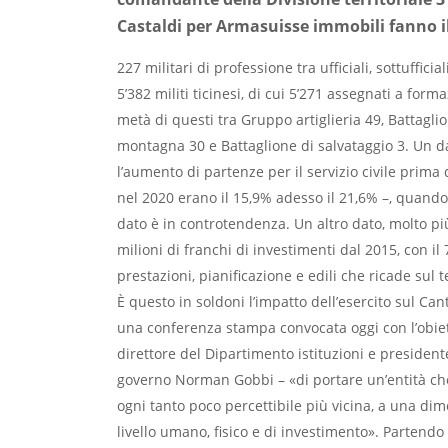
Castaldi per Armasuisse immobili fanno i
227 militari di professione tra ufficiali, sottufficiali
5’382 militi ticinesi, di cui 5’271 assegnati a formaz
metà di questi tra Gruppo artiglieria 49, Battaglio
montagna 30 e Battaglione di salvataggio 3. Un d
l’aumento di partenze per il servizio civile prima 
nel 2020 erano il 15,9% adesso il 21,6% –, quando a
dato è in controtendenza. Un altro dato, molto pi
milioni di franchi di investimenti dal 2015, con i
prestazioni, pianificazione e edili che ricade sul te
È questo in soldoni l’impatto dell’esercito sul Can
una conferenza stampa convocata oggi con l’obiett
direttore del Dipartimento istituzioni e president
governo Norman Gobbi – «di portare un’entità c
ogni tanto poco percettibile più vicina, a una di
livello umano, fisico e di investimento». Partendo 