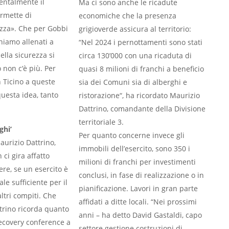
mentalmente il
Ma ci sono anche le ricadute
ermette di
economiche che la presenza
ezza». Che per Gobbi
grigioverde assicura al territorio:
niamo allenati a
“Nel 2024 i pernottamenti sono stati
ella sicurezza si
circa 130’000 con una ricaduta di
 non c‘è più. Per
quasi 8 milioni di franchi a beneficio
n Ticino a queste
sia dei Comuni sia di alberghi e
uesta idea, tanto
ristorazione“, ha ricordato Maurizio
Dattrino, comandante della Divisione
territoriale 3.
ghi’
Per quanto concerne invece gli
Maurizio Dattrino,
immobili dell’esercito, sono 350 i
ci gira affatto
milioni di franchi per investimenti
ere, se un esercito è
conclusi, in fase di realizzazione o in
ale sufficiente per il
pianificazione. Lavori in gran parte
altri compiti. Che
affidati a ditte locali. “Nei prossimi
trino ricorda quanto
anni – ha detto David Gastaldi, capo
 recovery conference a
settore gestione costruzioni di