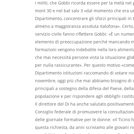
i militi, che Gobbi ricorda essere per la metà nel g
mont 30 e nel bat salv 3 «dal momento che era uno
Dipartimento, concentrare gli sforzi principali in 
almeno a maggioranza assoluta italofona». Certo, 
servizio civile fanno riflettere Gobbi: «È un nume
elemento di preoccupazione perché mancando mili
formazioni vengono indebolite nella loro aliment
che mai necessità persone vista la situazione glo
per nulla rassicurante». Per questo motivo «come
Dipartimento istituzioni raccomando di votare no a
novembre, oggi più che mai abbiamo bisogno di c
principali a sostegno della difesa del Paese, dell
popolazione e per rispondere agli obblighi costitu
Il direttore del Di ha anche salutato positivament
Consiglio federale di promuovere la consultazione
delle giornate formative per le donne: «Il Ticino
questa richiesta, da anni scriviamo alle giovani r