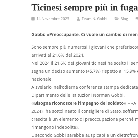
Ticinesi sempre più in fuga
14 Novembre 2025
Team N. Gobbi
Blog
Gobbi: «Preoccupante. Ci vuole un cambio di men
Sono sempre più numerosi i giovani che preferiscono 
arrivati al 21,6% del 2024.
Nel 2024 il 21,6% dei giovani ticinesi ha scelto il ser
segna un deciso aumento (+5,7%) rispetto al 15,9% d
nazionale.
A svelarlo, nell’odierna conferenza stampa dedicata al
Dipartimento delle istituzioni Norman Gobbi.
«Bisogna riconoscere l’impegno del soldato»
– «A 
2024», ha sottolineato il consigliere di Stato, soffe
crescita è un elemento di preoccupazione perché ma
rimangono indebolite».
E secondo Gobbi sarebbe auspicabile un dietrofront.