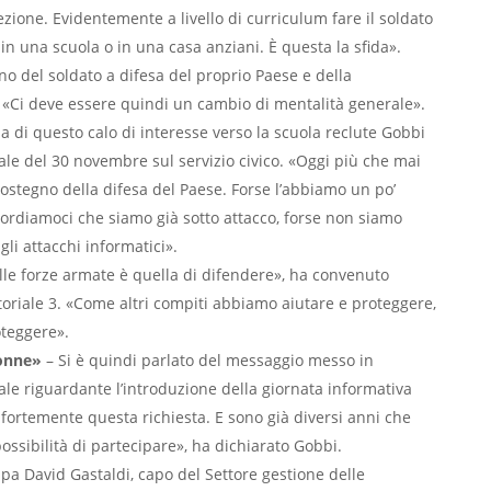
zione. Evidentemente a livello di curriculum fare il soldato
 una scuola o in una casa anziani. È questa la sfida».
no del soldato a difesa del proprio Paese e della
o. «Ci deve essere quindi un cambio di mentalità generale».
a di questo calo di interesse verso la scuola reclute Gobbi
le del 30 novembre sul servizio civico. «Oggi più che mai
sostegno della difesa del Paese. Forse l’abbiamo un po’
icordiamoci che siamo già sotto attacco, forse non siamo
gli attacchi informatici».
lle forze armate è quella di difendere», ha convenuto
toriale 3. «Come altri compiti abbiamo aiutare e proteggere,
oteggere».
 donne»
– Si è quindi parlato del messaggio messo in
le riguardante l’introduzione della giornata informativa
 fortemente questa richiesta. E sono già diversi anni che
possibilità di partecipare», ha dichiarato Gobbi.
pa David Gastaldi, capo del Settore gestione delle