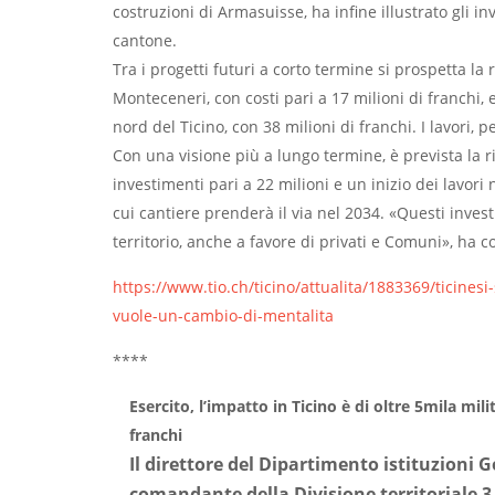
costruzioni di Armasuisse, ha infine illustrato gli inv
cantone.
Tra i progetti futuri a corto termine si prospetta l
Monteceneri, con costi pari a 17 milioni di franchi, e
nord del Ticino, con 38 milioni di franchi. I lavori, 
Con una visione più a lungo termine, è prevista la 
investimenti pari a 22 milioni e un inizio dei lavori
cui cantiere prenderà il via nel 2034. «Questi inve
territorio, anche a favore di privati e Comuni», ha 
https://www.tio.ch/ticino/attualita/1883369/ticines
vuole-un-cambio-di-mentalita
****
Esercito, l’impatto in Ticino è di oltre 5mila milit
franchi
Il direttore del Dipartimento istituzioni Go
comandante della Divisione territoriale 3