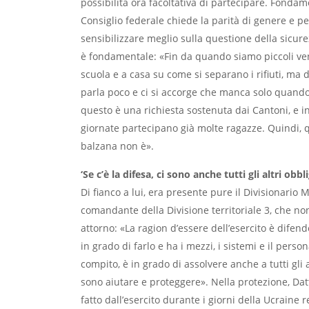
possibilità ora facoltativa di partecipare. Fonda
Consiglio federale chiede la parità di genere e p
sensibilizzare meglio sulla questione della sicur
è fondamentale: «Fin da quando siamo piccoli ve
scuola e a casa su come si separano i rifiuti, ma d
parla poco e ci si accorge che manca solo quando
questo è una richiesta sostenuta dai Cantoni, e i
giornate partecipano già molte ragazze. Quindi, q
balzana non è».
‘Se c’è la difesa, ci sono anche tutti gli altri obbli
Di fianco a lui, era presente pure il Divisionario 
comandante della Divisione territoriale 3, che non 
attorno: «La ragion d’essere dell’esercito è difend
in grado di farlo e ha i mezzi, i sistemi e il person
compito, è in grado di assolvere anche a tutti gli 
sono aiutare e proteggere». Nella protezione, Dat
fatto dall’esercito durante i giorni della Ucraine