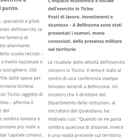
L’impatto economico e sociale
l punto.
dell’esercito in Ticino
Posti di lavoro, investimenti e
, specialisti e piloti.
sicurezza – A Bellinzona sono stati
ioni dell’esercito, la
presentati i numeri, meno
ne fanteria di
conosciuti, della presenza militare
ato allarmante,
nel territorio
della scuola reclute –
 livello nazionale il
Le ricadute delle attività dell’esercito
ù lusinghiero: 350
svizzero in Ticino. Il tema è stato al
l 75% delle spese per
centro di una conferenza stampa
rritorio ticinese.
tenutasi venerdì a Bellinzona. Un
ton Ticino, oggetto di
incontro che il direttore del
ivo – afferma il
Dipartimento delle istituzioni, al
e del
microfono del Quotidiano, ha
he sembra lontana e
motivato così: “Quando se ne parla
mensione più reale a
sembra qualcosa di distante, invece
dal ‘capitale umano’,
è una realtà presente sul territorio