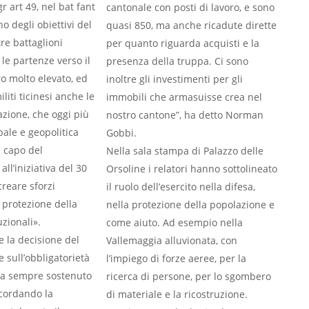
r art 49, nel bat fant
cantonale con posti di lavoro, e sono
 degli obiettivi del
quasi 850, ma anche ricadute dirette
tre battaglioni
per quanto riguarda acquisti e la
le partenze verso il
presenza della truppa. Ci sono
ro molto elevato, ed
inoltre gli investimenti per gli
ti ticinesi anche le
immobili che armasuisse crea nel
azione, che oggi più
nostro cantone”, ha detto Norman
bale e geopolitica
Gobbi.
 capo del
Nella sala stampa di Palazzo delle
ll’iniziativa del 30
Orsoline i relatori hanno sottolineato
reare sforzi
il ruolo dell’esercito nella difesa,
a protezione della
nella protezione della popolazione e
zionali».
come aiuto. Ad esempio nella
e la decisione del
Vallemaggia alluvionata, con
 sull’obbligatorietà
l’impiego di forze aeree, per la
 ha sempre sostenuto
ricerca di persone, per lo sgombero
icordando la
di materiale e la ricostruzione.