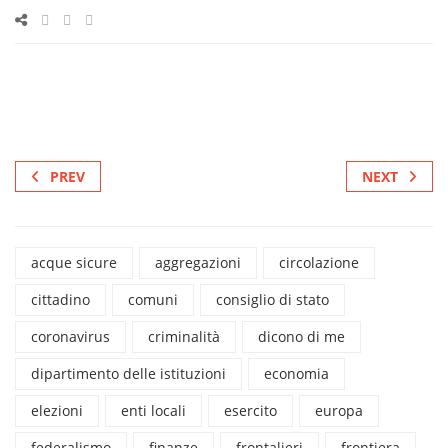
PREV
NEXT
acque sicure
aggregazioni
circolazione
cittadino
comuni
consiglio di stato
coronavirus
criminalità
dicono di me
dipartimento delle istituzioni
economia
elezioni
enti locali
esercito
europa
federalismo
finanze
frontalieri
frontiera