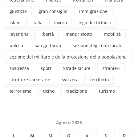
giustizia
gran consiglio
immigrazione
islam
italia
lavoro
lega dei ticinesi
leventina
libertà
mendrisiotto
mobilità
polizia
san gottardo
sezione degli enti locali
sezione del militare e della protezione della popolazione
sicurezza
sport
Strade sicure
stranieri
strutture carcerarie
svizzera
territorio
terrorismo
ticino
tradizione
turismo
Agosto 2026
L
M
M
G
V
S
D