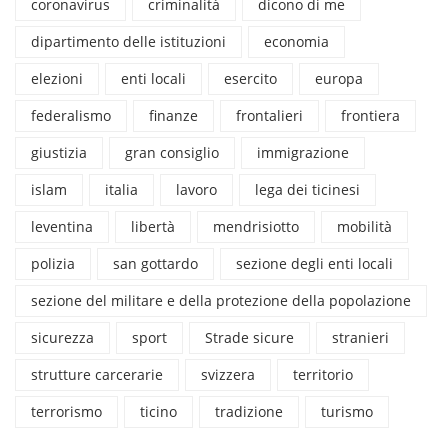
coronavirus
criminalità
dicono di me
dipartimento delle istituzioni
economia
elezioni
enti locali
esercito
europa
federalismo
finanze
frontalieri
frontiera
giustizia
gran consiglio
immigrazione
islam
italia
lavoro
lega dei ticinesi
leventina
libertà
mendrisiotto
mobilità
polizia
san gottardo
sezione degli enti locali
sezione del militare e della protezione della popolazione
sicurezza
sport
Strade sicure
stranieri
strutture carcerarie
svizzera
territorio
terrorismo
ticino
tradizione
turismo