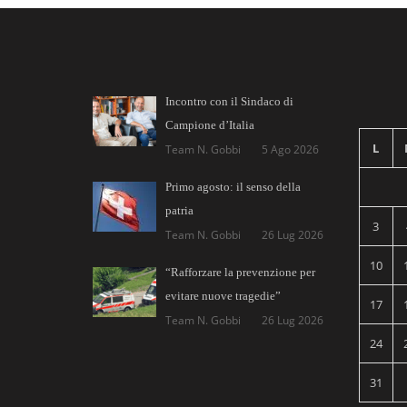
Incontro con il Sindaco di
Campione d’Italia
L
Team N. Gobbi
5 Ago 2026
Primo agosto: il senso della
patria
3
Team N. Gobbi
26 Lug 2026
10
“Rafforzare la prevenzione per
evitare nuove tragedie”
17
Team N. Gobbi
26 Lug 2026
24
31