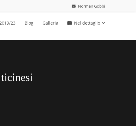
Norman Gobbi
 2019/23
Blog
Galleria
Nel dettaglio
ticinesi