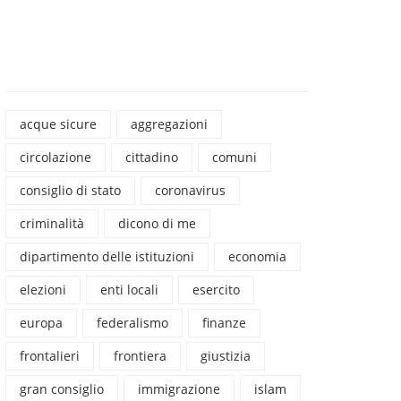
acque sicure
aggregazioni
circolazione
cittadino
comuni
consiglio di stato
coronavirus
criminalità
dicono di me
dipartimento delle istituzioni
economia
elezioni
enti locali
esercito
europa
federalismo
finanze
frontalieri
frontiera
giustizia
gran consiglio
immigrazione
islam