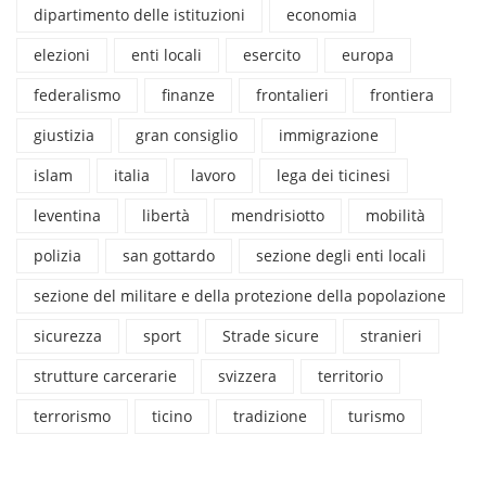
dipartimento delle istituzioni
economia
elezioni
enti locali
esercito
europa
federalismo
finanze
frontalieri
frontiera
giustizia
gran consiglio
immigrazione
islam
italia
lavoro
lega dei ticinesi
leventina
libertà
mendrisiotto
mobilità
polizia
san gottardo
sezione degli enti locali
sezione del militare e della protezione della popolazione
sicurezza
sport
Strade sicure
stranieri
strutture carcerarie
svizzera
territorio
terrorismo
ticino
tradizione
turismo