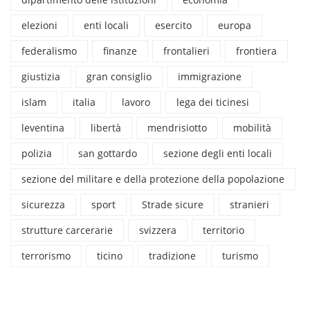
elezioni
enti locali
esercito
europa
federalismo
finanze
frontalieri
frontiera
giustizia
gran consiglio
immigrazione
islam
italia
lavoro
lega dei ticinesi
leventina
libertà
mendrisiotto
mobilità
polizia
san gottardo
sezione degli enti locali
sezione del militare e della protezione della popolazione
sicurezza
sport
Strade sicure
stranieri
strutture carcerarie
svizzera
territorio
terrorismo
ticino
tradizione
turismo