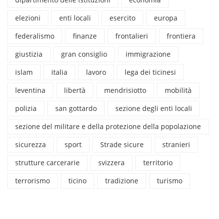
elezioni
enti locali
esercito
europa
federalismo
finanze
frontalieri
frontiera
giustizia
gran consiglio
immigrazione
islam
italia
lavoro
lega dei ticinesi
leventina
libertà
mendrisiotto
mobilità
polizia
san gottardo
sezione degli enti locali
sezione del militare e della protezione della popolazione
sicurezza
sport
Strade sicure
stranieri
strutture carcerarie
svizzera
territorio
terrorismo
ticino
tradizione
turismo