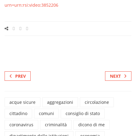
urn=urn:rsi:video:3852206
PREV
NEXT
acque sicure
aggregazioni
circolazione
cittadino
comuni
consiglio di stato
coronavirus
criminalità
dicono di me
dipartimento delle istituzioni
economia