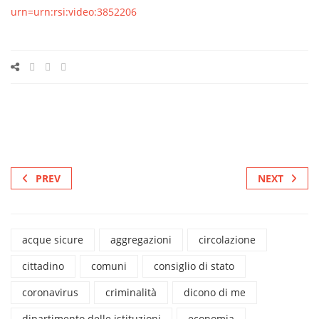
urn=urn:rsi:video:3852206
PREV
NEXT
acque sicure
aggregazioni
circolazione
cittadino
comuni
consiglio di stato
coronavirus
criminalità
dicono di me
dipartimento delle istituzioni
economia