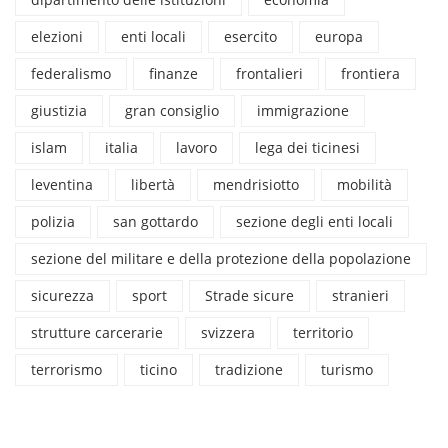
elezioni
enti locali
esercito
europa
federalismo
finanze
frontalieri
frontiera
giustizia
gran consiglio
immigrazione
islam
italia
lavoro
lega dei ticinesi
leventina
libertà
mendrisiotto
mobilità
polizia
san gottardo
sezione degli enti locali
sezione del militare e della protezione della popolazione
sicurezza
sport
Strade sicure
stranieri
strutture carcerarie
svizzera
territorio
terrorismo
ticino
tradizione
turismo