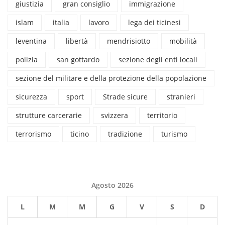
giustizia
gran consiglio
immigrazione
islam
italia
lavoro
lega dei ticinesi
leventina
libertà
mendrisiotto
mobilità
polizia
san gottardo
sezione degli enti locali
sezione del militare e della protezione della popolazione
sicurezza
sport
Strade sicure
stranieri
strutture carcerarie
svizzera
territorio
terrorismo
ticino
tradizione
turismo
Agosto 2026
L
M
M
G
V
S
D