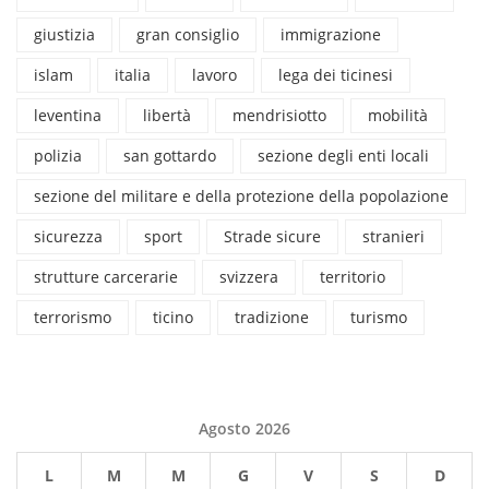
giustizia
gran consiglio
immigrazione
islam
italia
lavoro
lega dei ticinesi
leventina
libertà
mendrisiotto
mobilità
polizia
san gottardo
sezione degli enti locali
sezione del militare e della protezione della popolazione
sicurezza
sport
Strade sicure
stranieri
strutture carcerarie
svizzera
territorio
terrorismo
ticino
tradizione
turismo
Agosto 2026
L
M
M
G
V
S
D