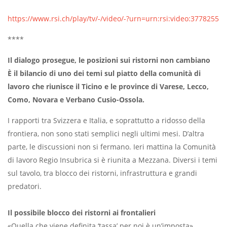
https://www.rsi.ch/play/tv/-/video/-?urn=urn:rsi:video:3778255
****
Il dialogo prosegue, le posizioni sui ristorni non cambiano
È il bilancio di uno dei temi sul piatto della comunità di
lavoro che riunisce il Ticino e le province di Varese, Lecco,
Como, Novara e Verbano Cusio-Ossola.
I rapporti tra Svizzera e Italia, e soprattutto a ridosso della
frontiera, non sono stati semplici negli ultimi mesi. D’altra
parte, le discussioni non si fermano. Ieri mattina la Comunità
di lavoro Regio Insubrica si è riunita a Mezzana. Diversi i temi
sul tavolo, tra blocco dei ristorni, infrastruttura e grandi
predatori.
Il possibile blocco dei ristorni ai frontalieri
«Quella che viene definita ‘tassa’ per noi è un’imposta»,